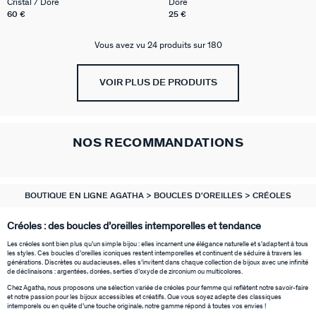
Cristal / Doré
Doré
60 €
25 €
Vous avez vu 24 produits sur 180
VOIR PLUS DE PRODUITS
NOS RECOMMANDATIONS
BOUTIQUE EN LIGNE AGATHA
BOUCLES D'OREILLES
CRÉOLES
Créoles : des boucles d’oreilles intemporelles et tendance
Les créoles sont bien plus qu’un simple bijou : elles incarnent une élégance naturelle et s’adaptent à tous
les styles. Ces boucles d’oreilles iconiques restent intemporelles et continuent de séduire à travers les
générations. Discrètes ou audacieuses, elles s’invitent dans chaque collection de bijoux avec une infinité
de déclinaisons : argentées, dorées, serties d’oxyde de zirconium ou multicolores.
Chez Agatha, nous proposons une sélection variée de créoles pour femme qui reflètent notre savoir-faire
et notre passion pour les bijoux accessibles et créatifs. Que vous soyez adepte des classiques
intemporels ou en quête d’une touche originale, notre gamme répond à toutes vos envies !