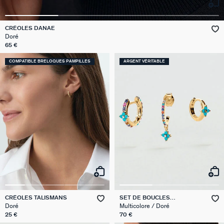
VICTOIRE
CRÉOLES DANAE
Doré
GÉNÉRATION AGATHA
65 €
SUR LA PEAU
COMPATIBLE BRELOQUES PAMPILLES
ARGENT VÉRITABLE
CRÉOLES TALISMANS
SET DE BOUCLES
D'OREILLES BELOVED MIX &
Doré
Multicolore / Doré
MATCH
25 €
70 €