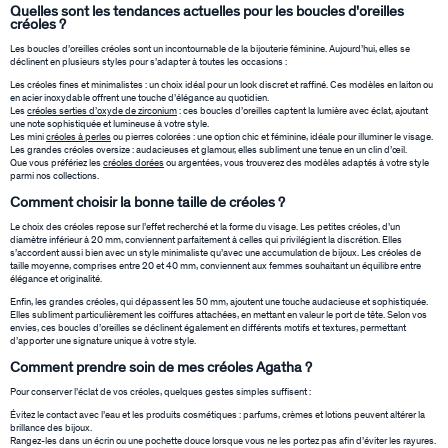
Quelles sont les tendances actuelles pour les boucles d'oreilles
créoles ?
Les boucles d’oreilles créoles sont un incontournable de la bijouterie féminine. Aujourd’hui, elles se
déclinent en plusieurs styles pour s’adapter à toutes les occasions :
Les créoles fines et minimalistes : un choix idéal pour un look discret et raffiné. Ces modèles en laiton ou
en acier inoxydable offrent une touche d’élégance au quotidien.
Les
créoles serties d’oxyde de zirconium
: ces boucles d’oreilles captent la lumière avec éclat, ajoutant
une note sophistiquée et lumineuse à votre style.
Les mini
créoles à perles
ou pierres colorées : une option chic et féminine, idéale pour illuminer le visage.
Les grandes créoles oversize : audacieuses et glamour, elles subliment une tenue en un clin d’œil.
Que vous préfériez les
créoles dorées
ou argentées, vous trouverez des modèles adaptés à votre style
parmi nos collections.
Comment choisir la bonne taille de créoles ?
Le choix des créoles repose sur l’effet recherché et la forme du visage. Les petites créoles, d’un
diamètre inférieur à 20 mm, conviennent parfaitement à celles qui privilégient la discrétion. Elles
s’accordent aussi bien avec un style minimaliste qu’avec une accumulation de bijoux. Les créoles de
taille moyenne, comprises entre 20 et 40 mm, conviennent aux femmes souhaitant un équilibre entre
élégance et originalité.
Enfin, les grandes créoles, qui dépassent les 50 mm, ajoutent une touche audacieuse et sophistiquée.
Elles subliment particulièrement les coiffures attachées, en mettant en valeur le port de tête. Selon vos
envies, ces boucles d’oreilles se déclinent également en différents motifs et textures, permettant
d’apporter une signature unique à votre style.
Comment prendre soin de mes créoles Agatha ?
Pour conserver l’éclat de vos créoles, quelques gestes simples suffisent :
Évitez le contact avec l’eau et les produits cosmétiques : parfums, crèmes et lotions peuvent altérer la
brillance des bijoux.
Rangez-les dans un écrin ou une pochette douce lorsque vous ne les portez pas afin d’éviter les rayures.