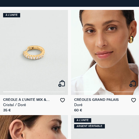
À L'UNITÉ
CRÉOLE À L'UNITÉ MIX &
CRÉOLES GRAND PALAIS
MATCH
Cristal / Doré
Doré
35 €
60 €
À L'UNITÉ
ARGENT VÉRITABLE