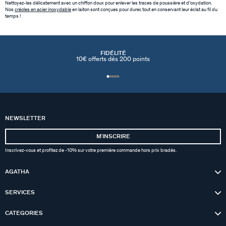
Nettoyez-les délicatement avec un chiffon doux pour enlever les traces de poussière et d’oxydation.
Nos
créoles en acier inoxydable
en laiton sont conçues pour durer, tout en conservant leur éclat au fil du
temps !
FIDÉLITÉ
10€ offerts dés 200 points
NEWSLETTER
MʼINSCRIRE
Inscrivez-vous et profitez de -10% sur votre première commande hors prix bradés.
AGATHA
SERVICES
CATEGORIES