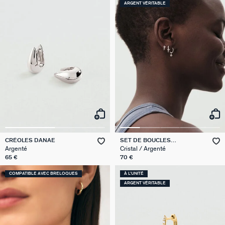
ARGENT VÉRITABLE
CRÉOLES DANAE
SET DE BOUCLES
D'OREILLES BELOVED MIX &
Argenté
Cristal / Argenté
MATCH
65 €
70 €
COMPATIBLE AVEC BRELOQUES
À L'UNITÉ
ARGENT VÉRITABLE