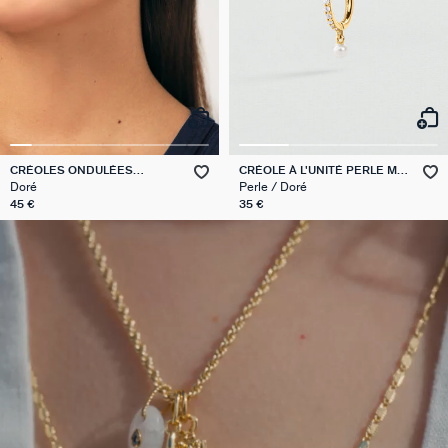
CRÉOLES ONDULÉES
CRÉOLE À L'UNITÉ PERLE MIX
TALISMANS
& MATCH
Doré
Perle / Doré
45 €
35 €