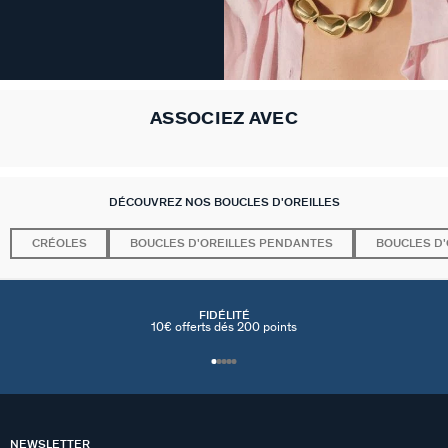
ASSOCIEZ AVEC
DÉCOUVREZ NOS BOUCLES D'OREILLES
CRÉOLES
BOUCLES D'OREILLES PENDANTES
BOUCLES D'
FIDÉLITÉ
10€ offerts dés 200 points
NEWSLETTER