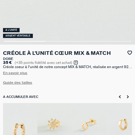
À L'UNITÉ
ARGENT VÉRITABLE
CRÉOLE À L'UNITÉ CŒUR MIX & MATCH
DORÉ
35 €
(
+35
points fidélité avec cet achat)
Créole coeur à l'unité de notre concept MIX & MATCH, réalisée en argent 925
doré à l'or 750/1000e - 18 carats. Vendue seule, pour mieux les mixer et les
En savoir plus
accumuler. Ces créoles ont un diamètre de 12mm.
Guide des tailles
A ACCUMULER AVEC