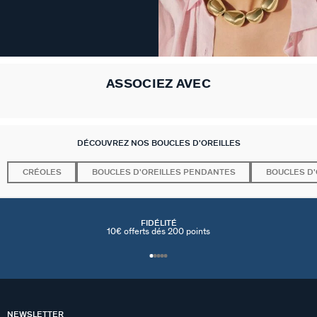
ASSOCIEZ AVEC
DÉCOUVREZ NOS BOUCLES D'OREILLES
CRÉOLES
BOUCLES D'OREILLES PENDANTES
BOUCLES D'
FIDÉLITÉ
10€ offerts dés 200 points
NEWSLETTER