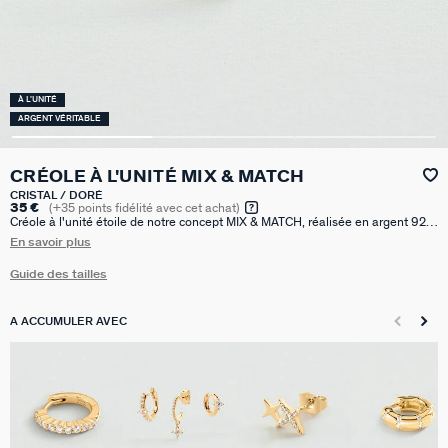
À L'UNITÉ
ARGENT VÉRITABLE
CRÉOLE À L'UNITÉ MIX & MATCH
CRISTAL / DORÉ
35 €
(
+35
points fidélité avec cet achat)
Créole à l'unité étoile de notre concept MIX & MATCH, réalisée en argent 925
doré à l'or 750/1000e - 18 carats avec une étoile pavée d'oxydes de
En savoir plus
zirconium. Vendue seule, pour mieux les mixer et les accumuler.
Guide des tailles
A ACCUMULER AVEC