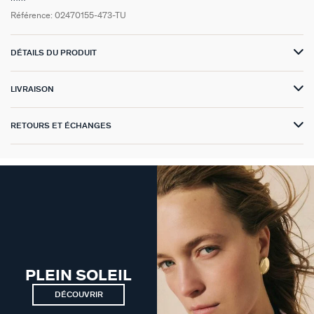
Référence:
02470155-473-TU
GÉNÉRATION AGATHA
SUR LA PEAU
DÉTAILS DU PRODUIT
LIVRAISON
RETOURS ET ÉCHANGES
PLEIN SOLEIL
DÉCOUVRIR