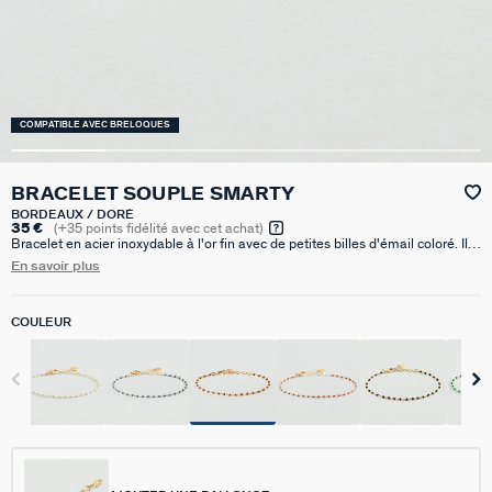
COMPATIBLE AVEC BRELOQUES
BRACELET SOUPLE SMARTY
BORDEAUX / DORÉ
35 €
(
+35
points fidélité avec cet achat)
Bracelet en acier inoxydable à l'or fin avec de petites billes d'émail coloré. Il
est disponible en couleur noir, vert, blanc, bleu, corail, bordeau, turquoise ou
En savoir plus
argenté/doré. Ce bijou mesure 150 mm auquel s’ajoute une rallonge de 30
mm
COULEUR