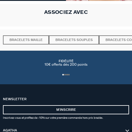
ASSOCIEZ AVEC
BRACELETS MAILLE
BRACELETS SOUPLES
BRACELETS C
FIDÉLITÉ
10€ offerts dés 200 points
NEWSLETTER
MʼINSCRIRE
Inscrivez-vous et profitez de -10% sur votre première commande hors prix bradés.
AGATHA