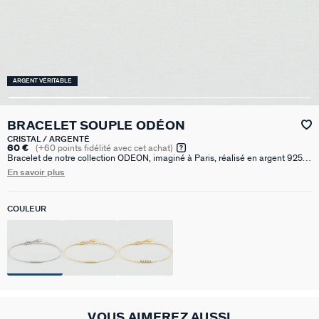
ARGENT VÉRITABLE
BRACELET SOUPLE ODÉON
CRISTAL / ARGENTÉ
60 €
(
+60
points fidélité avec cet achat)
Bracelet de notre collection ODEON, imaginé à Paris, réalisé en argent 925
rhodié et orné d'oxydes de zirconium en sertis clos. Cette collection au design
En savoir plus
épuré est inspirée des codes classiques de la joaillerie. Ce bijou mesure 150
mm auquel s’ajoute une rallonge de 30 mm
COULEUR
VOUS AIMEREZ AUSSI