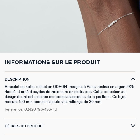
BOUCLES D'OREILLES À L'UNITÉ
SAUTOIRS
MANCHETTES
BAGUES ARGENTÉES
ZODIAQUE
SET DE 3
FOULARDS
ARGENT SIGNATURE
MY AGATHA CLUB
BOUCLES D'OREILLES CLIPS
PENDENTIFS
BRACELETS À COMPOSER
CHEVALIÈRES
PAMPILLES CRÉOLES
PIERCINGS DORÉS
CEINTURES
MADELEINE
NOUS REJOINDRE
SET DE 3
COLLIERS DORÉS
MONTRES
BOUCLES D'OREILLES COMPATIBLES
PIERCINGS ARGENTÉS
PORTE CLÉS
TALISMANS
NOUS CONTACTER
BOUCLES D'OREILLES ARGENTÉES
COLLIERS ARGENTÉS
CHAÎNES DE CHEVILLE
BRACELETS COMPATIBLES
NOS LOOKS
SACRE COEUR
FAQ
INFORMATIONS SUR LE PRODUIT
BOUCLES D'OREILLES DORÉES
COLLIERS À COMPOSER
BRACELETS DORÉS
COLLIERS COMPATIBLES
ODÉON
EARCUFFS
BRACELETS ARGENTÉS
NOS LOOKS
CANDY
DESCRIPTION
Bracelet de notre collection ODEON, imaginé à Paris, réalisé en argent 925
rhodié et orné d'oxydes de zirconium en sertis clos. Cette collection au
CRÉOLES À COMPOSER
VESTIAIRES
design épuré est inspirée des codes classiques de la joaillerie. Ce bijou
mesure 150 mm auquel s’ajoute une rallonge de 30 mm
SAINT HONORÉ
Référence:
02420796-136-TU
PALAIS ROYAL
DÉTAILS DU PRODUIT
VICTOIRE