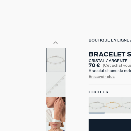
BOUTIQUE EN LIGNE
BRACELET 
CRISTAL / ARGENTÉ
70 €
(Cet achat vou
Bracelet chaine de not
rhodié, avec des fleurs 
En savoir plus
pourtour. Il est disponi
Ce bijou mesure 150 m
COULEUR