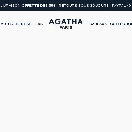
LIVRAISON OFFERTE DÈS 55€ | RETOURS SOUS 30 JOURS | PAYPAL 4X
EAUTÉS
BEST-SELLERS
CADEAUX
COLLECTIO