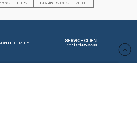
MANCHETTES
CHAÎNES DE CHEVILLE
SERVICE CLIENT
SON OFFERTE*
contactez-nous
AJOUTER AU PANIER
ACT
NEWSLETTER
CONTACTER
MʼINSCRIRE
RENCES COOKIES
Inscrivez-vous et profitez de -10% sur votre première
commande hors prix bradés.