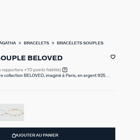
 AGATHA
BRACELETS
BRACELETS SOUPLES
SOUPLE BELOVED
s rapportera
+70
points fidélité)
re collection BELOVED, imaginé à Paris, en argent 925
d'oxydes de zirconium en pampille et un fin graineti sur le
ble en couleur crystal ou avec différentes teintes de bleu.
m auquel s’ajoute une rallonge de 30 mm
AJOUTER AU PANIER