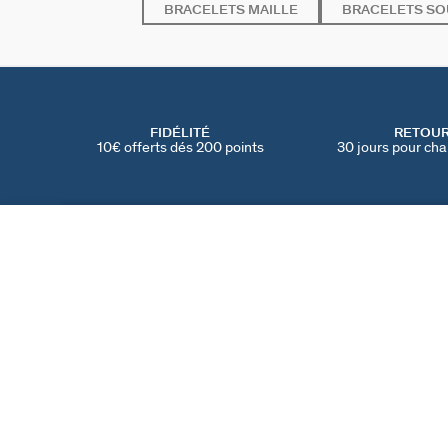
BRACELETS MAILLE
BRACELETS SO
FIDÉLITÉ
RETOU
10€ offerts dés 200 points
30 jours pour cha
BRACELET SOUPLE BELOVED
Cristal / Argenté
70 €
TROUVER UNE BOUTIQUE
AGATHA
NOTRE HISTOIRE
MY AGATHA CLUB
PARRAINER UN AMI
TROUVER UNE BOUT
NOUS REJOINDRE