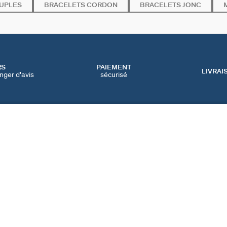
UPLES
BRACELETS CORDON
BRACELETS JONC
RS
PAIEMENT
LIVRAI
nger d'avis
sécurisé
SERVICES
CATEGORIES
CONT
NOS SERVICES EN LIGNE
BIJOUX FÊTE DES MÈRES
NOUS 
NOS SERVICES EN
BIJOUX BLACK FRIDAY
FAQ
MAGASIN
BIJOUX SOLDES
PRÉFÉ
IQUE
NOTRE GUIDE PERÇAGE
NOTRE GUIDE
D'ENTRETIEN