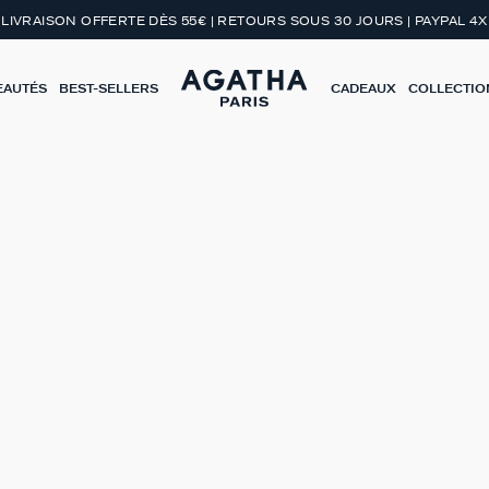
LIVRAISON OFFERTE DÈS 55€ | RETOURS SOUS 30 JOURS | PAYPAL 4X
EAUTÉS
BEST-SELLERS
CADEAUX
COLLECTIO