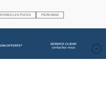
D'OREILLES PUCES
PIERCINGS
SERVICE CLIENT
SON OFFERTE*
contactez-nous
AJOUTER AU PANIER
ACT
NEWSLETTER
CONTACTER
MʼINSCRIRE
RENCES COOKIES
Inscrivez-vous et profitez de -10% sur votre première
commande hors prix bradés.