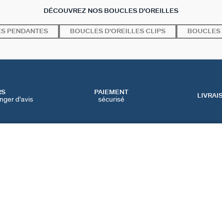
DÉCOUVREZ NOS BOUCLES D'OREILLES
ES PENDANTES
BOUCLES D'OREILLES CLIPS
BOUCLES 
RS
PAIEMENT
LIVRAI
nger d'avis
sécurisé
SERVICES
CATEGORIES
CONT
NOS SERVICES EN LIGNE
BIJOUX FÊTE DES MÈRES
NOUS 
NOS SERVICES EN
BIJOUX BLACK FRIDAY
FAQ
MAGASIN
BIJOUX SOLDES
PRÉFÉ
IQUE
NOTRE GUIDE PERÇAGE
NOTRE GUIDE
D'ENTRETIEN