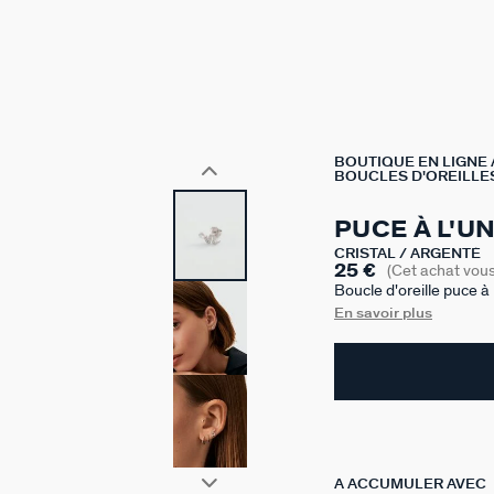
BOUTIQUE EN LIGNE
BOUCLES D'OREILLE
PUCE À L'U
CRISTAL / ARGENTÉ
25 €
(Cet achat vou
Boucle d'oreille puce 
argent 925 rhodié et p
En savoir plus
mixer et les accumuler.
A ACCUMULER AVEC