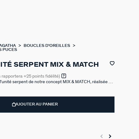
 AGATHA
BOUCLES D'OREILLES
S PUCES
NITÉ SERPENT MIX & MATCH
s rapportera
+25
points fidélité)
à l'unité serpent de notre concept MIX & MATCH, réalisée en
avée d'oxydes de zirconium. Vendue seule, pour mieux les
AJOUTER AU PANIER