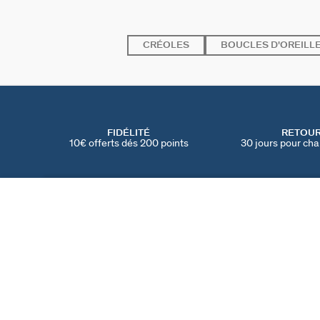
CRÉOLES
BOUCLES D'OREILL
FIDÉLITÉ
RETOU
10€ offerts dés 200 points
30 jours pour cha
PUCE À L'UNITÉ SERPENT MIX & MATCH
Cristal / Argenté
25 €
TROUVER UNE BOUTIQUE
AGATHA
NOTRE HISTOIRE
MY AGATHA CLUB
PARRAINER UN AMI
TROUVER UNE BOUT
NOUS REJOINDRE