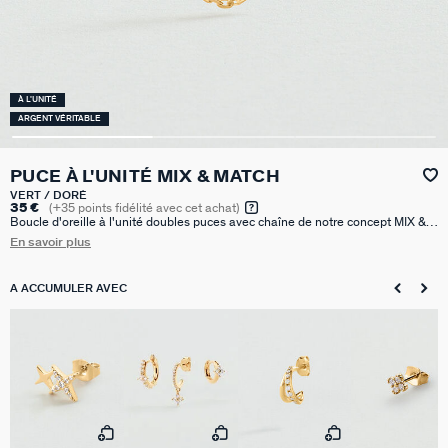
À L'UNITÉ
ARGENT VÉRITABLE
PUCE À L'UNITÉ MIX & MATCH
VERT / DORÉ
35 €
(
+35
points fidélité avec cet achat)
Boucle d'oreille à l'unité doubles puces avec chaîne de notre concept MIX &
MATCH, réalisée en argent 925 doré à l'or 750/1000e - 18 carats et oxydes
En savoir plus
de zirconium. Vendue seule, pour mieux les mixer et les accumuler.
A ACCUMULER AVEC