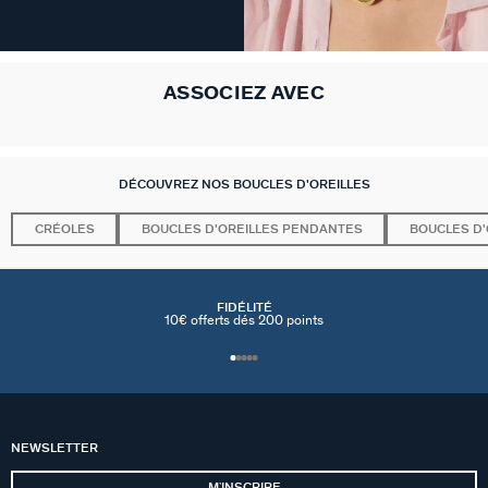
ASSOCIEZ AVEC
DÉCOUVREZ NOS BOUCLES D'OREILLES
CRÉOLES
BOUCLES D'OREILLES PENDANTES
BOUCLES D'
FIDÉLITÉ
10€ offerts dés 200 points
NEWSLETTER
MʼINSCRIRE