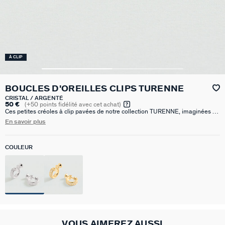
À CLIP
BOUCLES D'OREILLES CLIPS TURENNE
CRISTAL / ARGENTÉ
50 €
(
+50
points fidélité avec cet achat)
Ces petites créoles à clip pavées de notre collection TURENNE, imaginées à
Paris, sont réalisées en laiton argenté rhodié et ornées d'oxydes de
En savoir plus
zirconium. Boucles d’oreilles pour oreilles non percées avec un fermoir à vis
permettant d’ajuster la pression à l’épaisseur du lobe pour un confort optimal
et une tenue sécurisée. Le diamètre est de 10mm.
COULEUR
VOUS AIMEREZ AUSSI