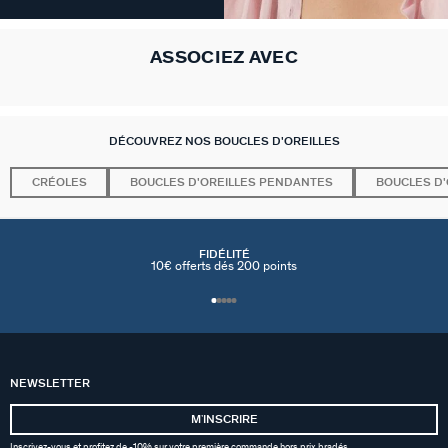
ASSOCIEZ AVEC
DÉCOUVREZ NOS BOUCLES D'OREILLES
CRÉOLES
BOUCLES D'OREILLES PENDANTES
BOUCLES D'
FIDÉLITÉ
10€ offerts dés 200 points
NEWSLETTER
MʼINSCRIRE
Inscrivez-vous et profitez de -10% sur votre première commande hors prix bradés.