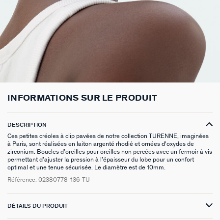
BOUCLES D'OREILLES PUCES
CHAINES
BRACELETS SOUPLES
BAGUES DORÉES
PIERRES NATURELLES
PIERCINGS EAR CUFF
CADEAUX À MOINS DE 30€
BROCHES
BELOVED
NOTRE GUIDE PERÇAGE
BOUCLES D'OREILLES À L'UNITÉ
SAUTOIRS
MANCHETTES
BAGUES ARGENTÉES
ZODIAQUE
PIERCING HÉLIX & TRAGUS
CADEAUX À MOINS DE 50€
FOULARDS
ARGENT SIGNATURE
MY AGATHA CLUB
BOUCLES D'OREILLES CLIPS
PENDENTIFS
BRACELETS À COMPOSER
CHEVALIÈRES
PAMPILLES CRÉOLES
PIERCINGS DORÉS
CADEAUX À MOINS DE 100€
CEINTURES
MADELEINE
NOUS REJOINDRE
SET DE 3
COLLIERS DORÉS
MONTRES
BOUCLES D'OREILLES COMPATIBLES
PIERCINGS ARGENTÉS
BIJOUX À COMPOSER
PORTE CLÉS
TALISMANS
NOUS CONTACTER
INFORMATIONS SUR LE PRODUIT
BOUCLES D'OREILLES ARGENTÉES
COLLIERS ARGENTÉS
CHAÎNES DE CHEVILLE
BRACELETS COMPATIBLES
NOS LOOKS
BRELOQUES ZODIAQUES
SACRE COEUR
FAQ
DESCRIPTION
BOUCLES D'OREILLES DORÉES
COLLIERS À COMPOSER
BRACELETS DORÉS
COLLIERS COMPATIBLES
CADEAUX EN ARGENT VÉRITABLE
ODÉON
Ces petites créoles à clip pavées de notre collection TURENNE, imaginées
à Paris, sont réalisées en laiton argenté rhodié et ornées d'oxydes de
EARCUFFS
BRACELETS ARGENTÉS
NOS LOOKS
CADEAUX EN ACIER INOXYDABLE
CANDY
zirconium. Boucles d’oreilles pour oreilles non percées avec un fermoir à vis
permettant d’ajuster la pression à l’épaisseur du lobe pour un confort
optimal et une tenue sécurisée. Le diamètre est de 10mm.
CRÉOLES À COMPOSER
CADEAUX PLAQUÉS À L'OR
VESTIAIRES
Référence:
02380778-136-TU
SAINT HONORÉ
DÉTAILS DU PRODUIT
PALAIS ROYAL