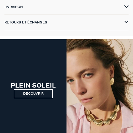
LIVRAISON
VICTOIRE
RETOURS ET ÉCHANGES
GÉNÉRATION AGATHA
SUR LA PEAU
PLEIN SOLEIL
DÉCOUVRIR