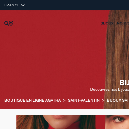
FRANCE
BIJOUX
NOUV
BI
Découvrez nos bijoux p
BOUTIQUE EN LIGNE AGATHA
SAINT-VALENTIN
BIJOUX SA