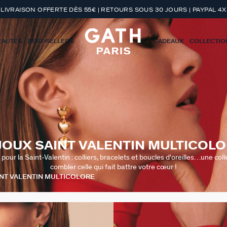
LIVRAISON OFFERTE DÈS 55€ | RETOURS SOUS 30 JOURS | PAYPAL 4X
EAUTÉS
BEST-SELLERS
CADEAUX
COLLECTIO
JOUX SAINT VALENTIN MULTICOL
our la Saint-Valentin : colliers, bracelets et boucles d'oreilles…une colle
combler celle qui fait battre votre cœur !
INT VALENTIN MULTICOLORE