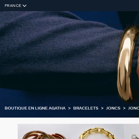
FRANCE
BIJOUX
NOUV
BOUTIQUE EN LIGNE AGATHA
BRACELETS
JONCS
JON