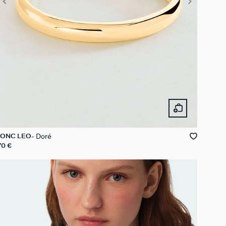
Doré
JONC LEO
70 €