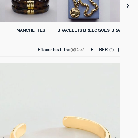
MANCHETTES
BRACELETS BRELOQUES
BRACELETS 
VÉRIT
Doré
Effacer les filtres
FILTRER
(1)