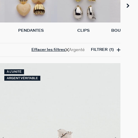
PENDANTES
CLIPS
BOUCLES D'
L'UN
Argenté
Effacer les filtres
FILTRER
(1)
À L'UNITÉ
ARGENT VÉRITABLE