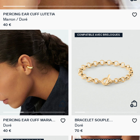
VICTOIRE
PIERCING EAR CUFF LUTETIA
Marron / Doré
GÉNÉRATION AGATHA
40 €
COMPATIBLE AVEC BRELOQUES
SUR LA PEAU
PIERCING EAR CUFF MARIA
BRACELET SOUPLE
POMBO
GAMBETTA
Doré
Doré
40 €
70 €