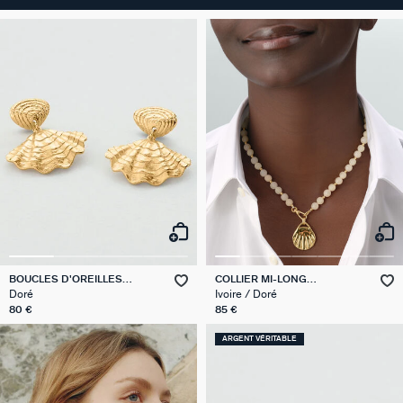
BOUCLES D'OREILLES
COLLIER MI-LONG
PENDANTES CALYPSO
MADELEINE
Doré
Ivoire / Doré
80 €
85 €
ARGENT VÉRITABLE