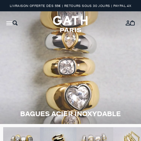
LIVRAISON OFFERTE DÈS 55€ | RETOURS SOUS 30 JOURS | PAYPAL 4X
BAGUES ACIER INOXYDABLE