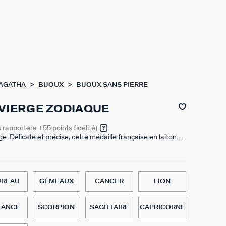
 AGATHA
BIJOUX
BIJOUX SANS PIERRE
VIERGE ZODIAQUE
s rapportera
+55
points fidélité)
e. Délicate et précise, cette médaille française en laiton
carne la sagesse analytique de la Vierge. Gravée à la main
 la beauté dans les détails et la pureté du geste.
UREAU
GÉMEAUX
CANCER
LION
LANCE
SCORPION
SAGITTAIRE
CAPRICORNE