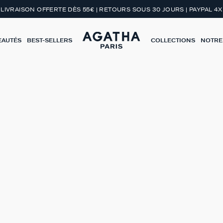
LIVRAISON OFFERTE DÈS 55€ | RETOURS SOUS 30 JOURS | PAYPAL 4X
EAUTÉS
BEST-SELLERS
COLLECTIONS
NOTRE