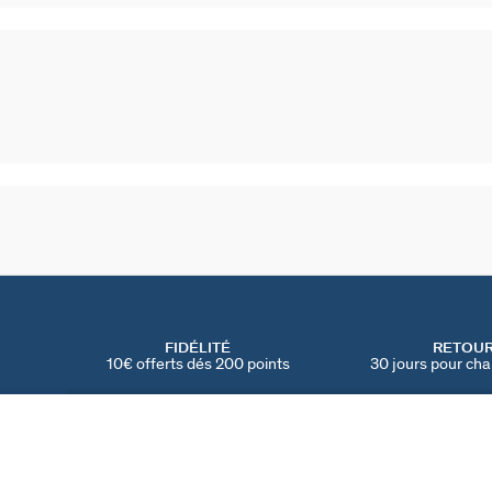
FIDÉLITÉ
RETOU
10€ offerts dés 200 points
30 jours pour cha
PENDENTIF VIERGE ZODIAQUE
Doré
55 €