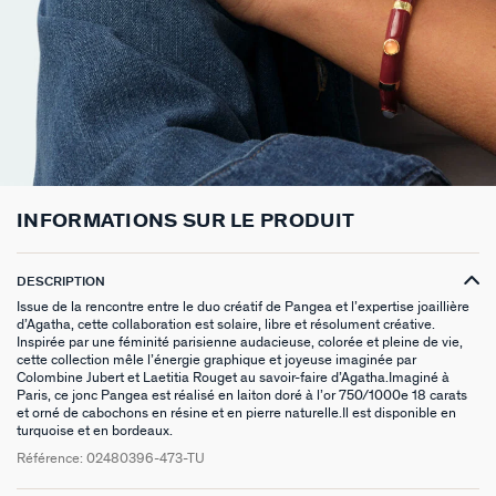
BOUCLES D'OREILLES PUCES
CHAINES
BRACELETS SOUPLES
BAGUES DORÉES
PIERRES NATURELLES
PIERCINGS EAR CUFF
CADEAUX À MOINS DE 30€
BROCHES
BELOVED
NOTRE GUIDE PERÇAGE
BOUCLES D'OREILLES À L'UNITÉ
SAUTOIRS
MANCHETTES
BAGUES ARGENTÉES
ZODIAQUE
PIERCING HÉLIX & TRAGUS
CADEAUX À MOINS DE 50€
FOULARDS
ARGENT SIGNATURE
MY AGATHA CLUB
BOUCLES D'OREILLES CLIPS
PENDENTIFS
BRACELETS À COMPOSER
CHEVALIÈRES
PAMPILLES CRÉOLES
PIERCINGS DORÉS
CADEAUX À MOINS DE 100€
CEINTURES
MADELEINE
NOUS REJOINDRE
SET DE 3
COLLIERS DORÉS
MONTRES
BOUCLES D'OREILLES COMPATIBLES
PIERCINGS ARGENTÉS
BIJOUX À COMPOSER
PORTE CLÉS
TALISMANS
NOUS CONTACTER
INFORMATIONS SUR LE PRODUIT
BOUCLES D'OREILLES ARGENTÉES
COLLIERS ARGENTÉS
CHAÎNES DE CHEVILLE
BRACELETS COMPATIBLES
NOS LOOKS
BRELOQUES ZODIAQUES
SACRE COEUR
FAQ
DESCRIPTION
BOUCLES D'OREILLES DORÉES
COLLIERS À COMPOSER
BRACELETS DORÉS
COLLIERS COMPATIBLES
CADEAUX EN ARGENT VÉRITABLE
ODÉON
Issue de la rencontre entre le duo créatif de Pangea et l’expertise joaillière
d’Agatha, cette collaboration est solaire, libre et résolument créative.
EARCUFFS
BRACELETS ARGENTÉS
NOS LOOKS
CADEAUX EN ACIER INOXYDABLE
CANDY
Inspirée par une féminité parisienne audacieuse, colorée et pleine de vie,
cette collection mêle l’énergie graphique et joyeuse imaginée par
Colombine Jubert et Laetitia Rouget au savoir-faire d’Agatha.Imaginé à
CRÉOLES À COMPOSER
CADEAUX PLAQUÉS À L'OR
VESTIAIRES
Paris, ce jonc Pangea est réalisé en laiton doré à l’or 750/1000e 18 carats
et orné de cabochons en résine et en pierre naturelle.Il est disponible en
turquoise et en bordeaux.
SAINT HONORÉ
Référence:
02480396-473-TU
PALAIS ROYAL