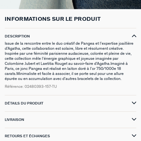
BOUCLES D'OREILLES PUCES
CHAINES
BRACELETS SOUPLES
BAGUES DORÉES
PIERRES NATURELLES
PIERCINGS EAR CUFF
CADEAUX À MOINS DE 30€
BROCHES
BELOVED
NOTRE GUIDE PERÇAGE
INFORMATIONS SUR LE PRODUIT
BOUCLES D'OREILLES À L'UNITÉ
SAUTOIRS
MANCHETTES
BAGUES ARGENTÉES
ZODIAQUE
PIERCING HÉLIX & TRAGUS
CADEAUX À MOINS DE 50€
FOULARDS
ARGENT SIGNATURE
MY AGATHA CLUB
DESCRIPTION
BOUCLES D'OREILLES CLIPS
PENDENTIFS
BRACELETS À COMPOSER
CHEVALIÈRES
PAMPILLES CRÉOLES
PIERCINGS DORÉS
CADEAUX À MOINS DE 100€
CEINTURES
MADELEINE
NOUS REJOINDRE
Issue de la rencontre entre le duo créatif de Pangea et l’expertise joaillière
d’Agatha, cette collaboration est solaire, libre et résolument créative.
Inspirée par une féminité parisienne audacieuse, colorée et pleine de vie,
SET DE 3
COLLIERS DORÉS
MONTRES
BOUCLES D'OREILLES COMPATIBLES
PIERCINGS ARGENTÉS
BIJOUX À COMPOSER
PORTE CLÉS
TALISMANS
NOUS CONTACTER
cette collection mêle l’énergie graphique et joyeuse imaginée par
Colombine Jubert et Laetitia Rouget au savoir-faire d’Agatha.Imaginé à
BOUCLES D'OREILLES ARGENTÉES
COLLIERS ARGENTÉS
CHAÎNES DE CHEVILLE
BRACELETS COMPATIBLES
NOS LOOKS
BRELOQUES ZODIAQUES
SACRE COEUR
FAQ
Paris, ce jonc Pangea est réalisé en laiton doré à l’or 750/1000e 18
carats.Minimaliste et facile à associer, il se porte seul pour une allure
épurée ou en accumulation avec d’autres bracelets de la collection.
BOUCLES D'OREILLES DORÉES
COLLIERS À COMPOSER
BRACELETS DORÉS
COLLIERS COMPATIBLES
CADEAUX EN ARGENT VÉRITABLE
ODÉON
Référence:
02480393-157-TU
EARCUFFS
BRACELETS ARGENTÉS
NOS LOOKS
CADEAUX EN ACIER INOXYDABLE
CANDY
DÉTAILS DU PRODUIT
CRÉOLES À COMPOSER
CADEAUX PLAQUÉS À L'OR
VESTIAIRES
LIVRAISON
SAINT HONORÉ
RETOURS ET ÉCHANGES
PALAIS ROYAL