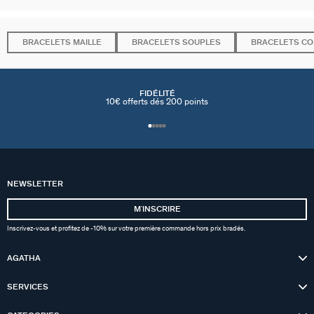
BRACELETS MAILLE
BRACELETS SOUPLES
BRACELETS C
FIDÉLITÉ
10€ offerts dés 200 points
NEWSLETTER
MʼINSCRIRE
Inscrivez-vous et profitez de -10% sur votre première commande hors prix bradés.
AGATHA
SERVICES