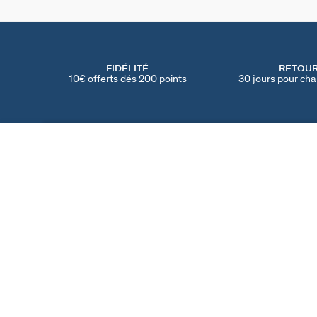
FIDÉLITÉ
RETOU
10€ offerts dés 200 points
30 jours pour cha
CRÉOLES MADELEINE
Kaki / Doré
60 €
TROUVER UNE BOUTIQUE
AGATHA
NOTRE HISTOIRE
MY AGATHA CLUB
PARRAINER UN AMI
TROUVER UNE BOUT
NOUS REJOINDRE