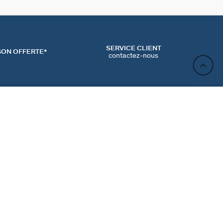
SERVICE CLIENT
SON OFFERTE*
contactez-nous
AJOUTER AU PANIER
ACT
NEWSLETTER
CONTACTER
MʼINSCRIRE
RENCES COOKIES
Inscrivez-vous et profitez de -10% sur votre première
commande hors prix bradés.