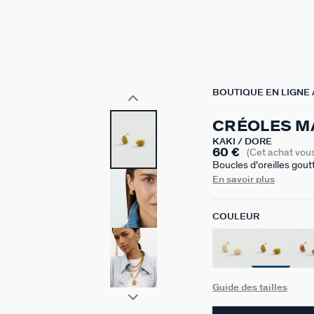
BOUTIQUE EN LIGNE
CRÉOLES M
KAKI / DORÉ
60 €
(Cet achat vou
Boucles d'oreilles gou
réalisées en laiton doré
En savoir plus
sont disponibles en cou
intemporelle joue avec
COULEUR
implique de possibles v
12mm de diamètre.
Guide des tailles