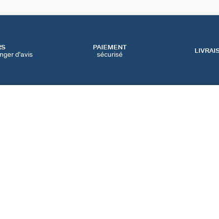
RS
PAIEMENT
LIVRAI
nger d'avis
sécurisé
SERVICES
CATEGORIES
CONT
NOS SERVICES EN LIGNE
BIJOUX FÊTE DES MÈRES
NOUS 
NOS SERVICES EN
BIJOUX BLACK FRIDAY
FAQ
MAGASIN
BIJOUX SOLDES
PRÉFÉ
IQUE
NOTRE GUIDE PERÇAGE
NOTRE GUIDE
D'ENTRETIEN