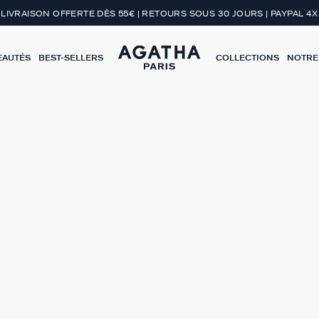
LIVRAISON OFFERTE DÈS 55€ | RETOURS SOUS 30 JOURS | PAYPAL 4X
EAUTÉS
BEST-SELLERS
COLLECTIONS
NOTRE