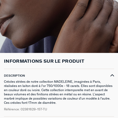
BOUCLES D'OREILLES PUCES
CHAINES
BRACELETS SOUPLES
BAGUES DORÉES
PIERRES NATURELLES
PIERCINGS EAR CUFF
CADEAUX À MOINS DE 30€
BROCHES
BELOVED
NOTRE GUIDE PERÇAGE
BOUCLES D'OREILLES À L'UNITÉ
SAUTOIRS
MANCHETTES
BAGUES ARGENTÉES
ZODIAQUE
PIERCING HÉLIX & TRAGUS
CADEAUX À MOINS DE 50€
FOULARDS
ARGENT SIGNATURE
MY AGATHA CLUB
BOUCLES D'OREILLES CLIPS
PENDENTIFS
BRACELETS À COMPOSER
CHEVALIÈRES
PAMPILLES CRÉOLES
PIERCINGS DORÉS
CADEAUX À MOINS DE 100€
CEINTURES
MADELEINE
NOUS REJOINDRE
SET DE 3
COLLIERS DORÉS
MONTRES
BOUCLES D'OREILLES COMPATIBLES
PIERCINGS ARGENTÉS
BIJOUX À COMPOSER
PORTE CLÉS
TALISMANS
NOUS CONTACTER
BOUCLES D'OREILLES ARGENTÉES
COLLIERS ARGENTÉS
CHAÎNES DE CHEVILLE
BRACELETS COMPATIBLES
NOS LOOKS
BRELOQUES ZODIAQUES
SACRE COEUR
FAQ
INFORMATIONS SUR LE PRODUIT
BOUCLES D'OREILLES DORÉES
COLLIERS À COMPOSER
BRACELETS DORÉS
COLLIERS COMPATIBLES
CADEAUX EN ARGENT VÉRITABLE
ODÉON
DESCRIPTION
EARCUFFS
BRACELETS ARGENTÉS
NOS LOOKS
CADEAUX EN ACIER INOXYDABLE
CANDY
Créoles striées de notre collection MADELEINE, imaginées à Paris,
réalisées en laiton doré à l'or 750/1000e - 18 carats. Elles sont disponibles
en couleur doré ou ivoire. Cette collection intemporelle met en avant de
CRÉOLES À COMPOSER
CADEAUX PLAQUÉS À L'OR
VESTIAIRES
beaux volumes et des finitions striées en métal ou en résine. L’aspect
marbré implique de possibles variations de couleur d’un modèle à l'autre.
Ces créoles font 17mm de diamètre.
SAINT HONORÉ
Référence:
02381629-157-TU
PALAIS ROYAL