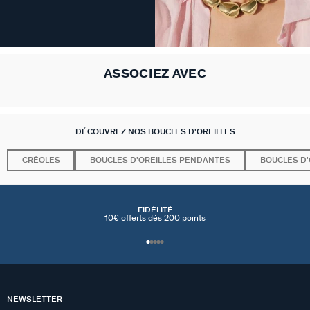
ASSOCIEZ AVEC
DÉCOUVREZ NOS BOUCLES D'OREILLES
CRÉOLES
BOUCLES D'OREILLES PENDANTES
BOUCLES D'
FIDÉLITÉ
10€ offerts dés 200 points
NEWSLETTER