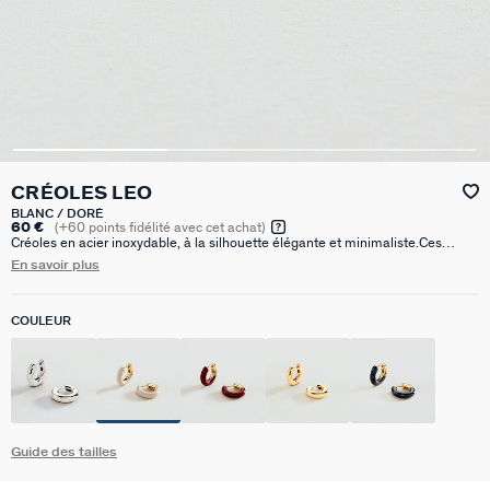
CRÉOLES LEO
BLANC / DORÉ
60 €
(
+60
points fidélité avec cet achat)
Créoles en acier inoxydable, à la silhouette élégante et minimaliste.Ces
créoles font 15mm de diamètre.
En savoir plus
COULEUR
Guide des tailles