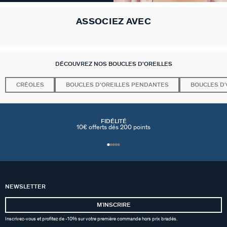
ASSOCIEZ AVEC
DÉCOUVREZ NOS BOUCLES D'OREILLES
CRÉOLES
BOUCLES D'OREILLES PENDANTES
BOUCLES D'
FIDÉLITÉ
10€ offerts dés 200 points
NEWSLETTER
MʼINSCRIRE
Inscrivez-vous et profitez de -10% sur votre première commande hors prix bradés.