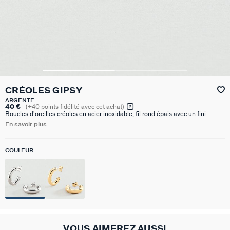
CRÉOLES GIPSY
ARGENTÉ
40 €
(
+40
points fidélité avec cet achat)
Boucles d'oreilles créoles en acier inoxidable, fil rond épais avec un fini
brillant de 20 mm de diamètre.
En savoir plus
COULEUR
VOUS AIMEREZ AUSSI