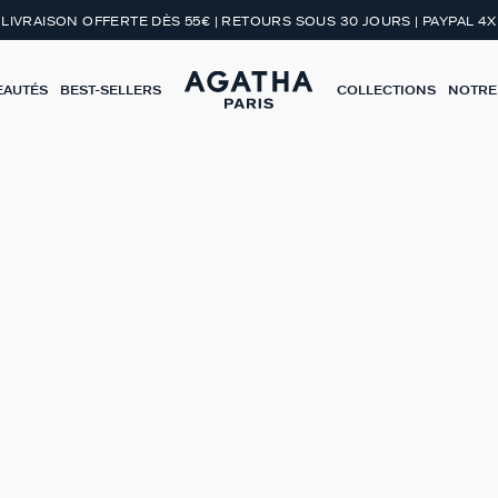
LIVRAISON OFFERTE DÈS 55€ | RETOURS SOUS 30 JOURS | PAYPAL 4X
EAUTÉS
BEST-SELLERS
COLLECTIONS
NOTRE