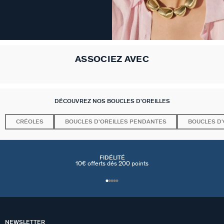
ASSOCIEZ AVEC
DÉCOUVREZ NOS BOUCLES D'OREILLES
CRÉOLES
BOUCLES D'OREILLES PENDANTES
BOUCLES D'
FIDÉLITÉ
10€ offerts dés 200 points
NEWSLETTER