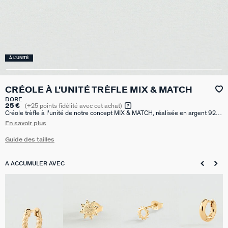
À L'UNITÉ
CRÉOLE À L'UNITÉ TRÈFLE MIX & MATCH
DORÉ
25 €
(
+25
points fidélité avec cet achat)
Créole trèfle à l'unité de notre concept MIX & MATCH, réalisée en argent 925
doré à l'or 750/1000e - 18 carats. Vendue seule, pour mieux les mixer et les
En savoir plus
accumuler. Cette créole a un diamètre de 8mm.
Guide des tailles
A ACCUMULER AVEC