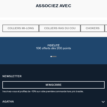
ASSOCIEZ AVEC
COLLIERS MI-LONG
COLLIERS RAS DU COU
CHOKERS
FIDÉLITÉ
10€ offerts dés 200 points
NEWSLETTER
MʼINSCRIRE
Inscrivez-vous et profitez de -10% sur votre première commande hors prix bradés.
AGATHA