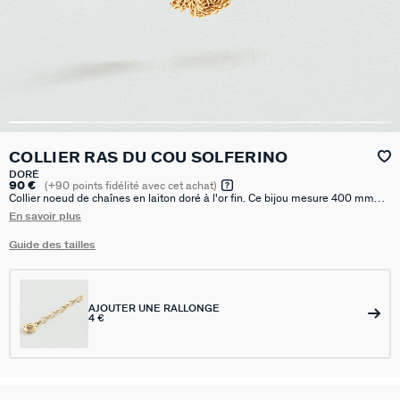
COLLIER RAS DU COU SOLFERINO
DORÉ
90 €
(
+90
points fidélité avec cet achat)
Collier noeud de chaînes en laiton doré à l'or fin. Ce bijou mesure 400 mm
auquel s’ajoute une rallonge de 50 mm
En savoir plus
Guide des tailles
AJOUTER UNE RALLONGE
4 €