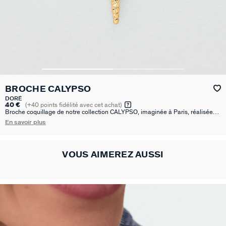
BROCHE CALYPSO
DORÉ
40 €
(
+40
points fidélité avec cet achat)
Broche coquillage de notre collection CALYPSO, imaginée à Paris, réalisée
en laiton doré à l'or 750/1000e - 18 carats. Cette collection revisite les motifs
En savoir plus
de la mer.
VOUS AIMEREZ AUSSI