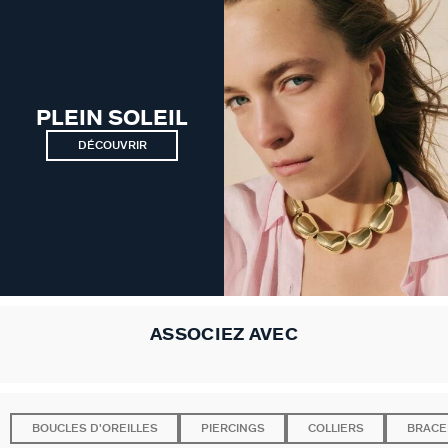
GÉNÉRATION AGATHA
SUR LA PEAU
PLEIN SOLEIL
DÉCOUVRIR
ASSOCIEZ AVEC
BOUCLES D'OREILLES
PIERCINGS
COLLIERS
BRACE