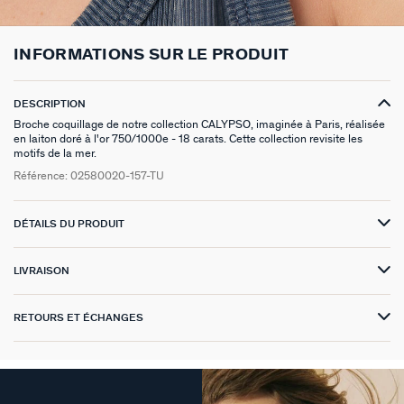
BOUCLES D'OREILLES À L'UNITÉ
SAUTOIRS
MANCHETTES
BAGUES ARGENTÉES
ZODIAQUE
PIERCING HÉLIX & TRAGUS
FOULARDS
ARGENT SIGNATURE
MY AGATHA CLUB
INFORMATIONS SUR LE PRODUIT
BOUCLES D'OREILLES CLIPS
PENDENTIFS
BRACELETS À COMPOSER
CHEVALIÈRES
PAMPILLES CRÉOLES
PIERCINGS DORÉS
CEINTURES
MADELEINE
NOUS REJOINDRE
DESCRIPTION
SET DE 3
COLLIERS DORÉS
MONTRES
BOUCLES D'OREILLES COMPATIBLES
PIERCINGS ARGENTÉS
PORTE CLÉS
TALISMANS
NOUS CONTACTER
Broche coquillage de notre collection CALYPSO, imaginée à Paris, réalisée
en laiton doré à l'or 750/1000e - 18 carats. Cette collection revisite les
BOUCLES D'OREILLES ARGENTÉES
COLLIERS ARGENTÉS
CHAÎNES DE CHEVILLE
BRACELETS COMPATIBLES
NOS LOOKS
SACRE COEUR
FAQ
motifs de la mer.
Référence:
02580020-157-TU
BOUCLES D'OREILLES DORÉES
COLLIERS À COMPOSER
BRACELETS DORÉS
COLLIERS COMPATIBLES
ODÉON
DÉTAILS DU PRODUIT
EARCUFFS
BRACELETS ARGENTÉS
NOS LOOKS
CANDY
CRÉOLES À COMPOSER
VESTIAIRES
LIVRAISON
SAINT HONORÉ
RETOURS ET ÉCHANGES
PALAIS ROYAL
VICTOIRE