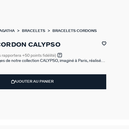
 AGATHA
BRACELETS
BRACELETS CORDONS
CORDON CALYPSO
s rapportera
+50
points fidélité)
ges de notre collection CALYPSO, imaginé à Paris, réalisé
50/1000e - 18 carats et corde terracotta en polyamide. Cette
 motifs de la mer. Ce bijou mesure 160 mm auquel s’ajoute
AJOUTER AU PANIER