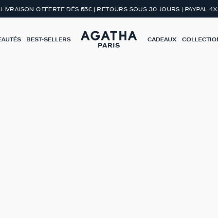
LIVRAISON OFFERTE DÈS 55€ | RETOURS SOUS 30 JOURS | PAYPAL 4X
EAUTÉS
BEST-SELLERS
CADEAUX
COLLECTIO