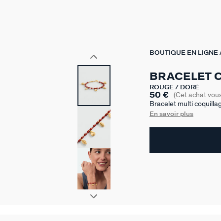
BOUTIQUE EN LIGNE
BRACELET 
ROUGE / DORÉ
50 €
(Cet achat vou
Bracelet multi coquilla
en laiton doré à l'or 7
En savoir plus
collection revisite les
une rallonge de 30 mm