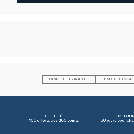
BRACELETS MAILLE
BRACELETS SO
FIDÉLITÉ
RETOU
10€ offerts dés 200 points
30 jours pour cha