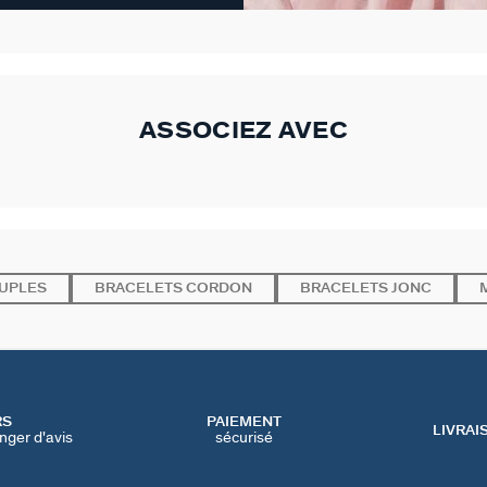
ASSOCIEZ AVEC
UPLES
BRACELETS CORDON
BRACELETS JONC
RS
PAIEMENT
LIVRAI
nger d'avis
sécurisé