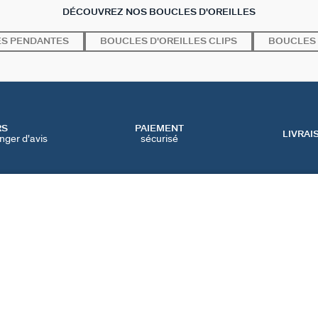
DÉCOUVREZ NOS BOUCLES D'OREILLES
ES PENDANTES
BOUCLES D'OREILLES CLIPS
BOUCLES 
RS
PAIEMENT
LIVRAI
nger d'avis
sécurisé
SERVICES
CATEGORIES
CONT
NOS SERVICES EN LIGNE
BIJOUX FÊTE DES MÈRES
NOUS 
NOS SERVICES EN
BIJOUX BLACK FRIDAY
FAQ
MAGASIN
BIJOUX SOLDES
PRÉFÉ
IQUE
NOTRE GUIDE PERÇAGE
NOTRE GUIDE
D'ENTRETIEN