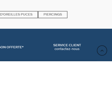
D'OREILLES PUCES
PIERCINGS
SERVICE CLIENT
SON OFFERTE*
contactez-nous
AJOUTER AU PANIER
ACT
NEWSLETTER
CONTACTER
MʼINSCRIRE
RENCES COOKIES
Inscrivez-vous et profitez de -10% sur votre première
commande hors prix bradés.