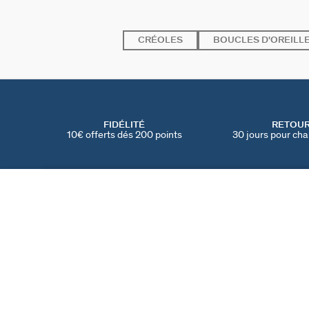
CRÉOLES
BOUCLES D'OREILL
FIDÉLITÉ
RETOU
10€ offerts dés 200 points
30 jours pour cha
BOUCLES D'OREILLES PENDANTES SOLFERINO
Doré
90 €
TROUVER UNE BOUTIQUE
AGATHA
NOTRE HISTOIRE
MY AGATHA CLUB
PARRAINER UN AMI
TROUVER UNE BOUT
NOUS REJOINDRE