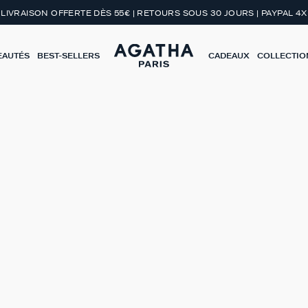
LIVRAISON OFFERTE DÈS 55€ | RETOURS SOUS 30 JOURS | PAYPAL 4X
EAUTÉS
BEST-SELLERS
CADEAUX
COLLECTIO