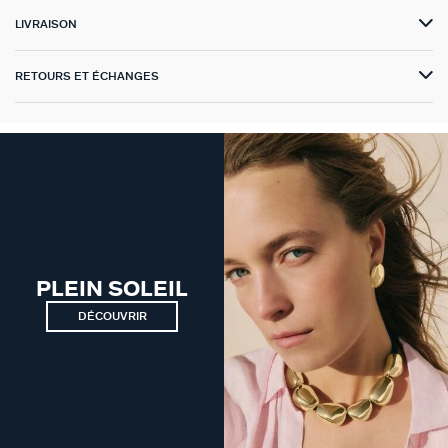
LIVRAISON
VICTOIRE
GÉNÉRATION AGATHA
RETOURS ET ÉCHANGES
SUR LA PEAU
PLEIN SOLEIL
DÉCOUVRIR