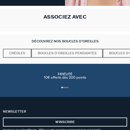
ASSOCIEZ AVEC
DÉCOUVREZ NOS BOUCLES D'OREILLES
CRÉOLES
BOUCLES D'OREILLES PENDANTES
BOUCLES D'
FIDÉLITÉ
10€ offerts dés 200 points
NEWSLETTER
MʼINSCRIRE