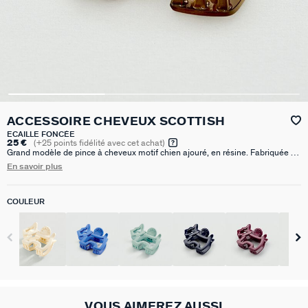
ACCESSOIRE CHEVEUX SCOTTISH
ECAILLE FONCÉE
25 €
(
+25
points fidélité avec cet achat)
Grand modèle de pince à cheveux motif chien ajouré, en résine. Fabriquée en
France
En savoir plus
COULEUR
VOUS AIMEREZ AUSSI