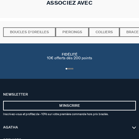
ASSOCIEZ AVEC
BOUCLES D'OREILLES
PIERCINGS
COLLIERS
BRACE
FIDÉLITÉ
10€ offerts dés 200 points
NEWSLETTER
MʼINSCRIRE
Inscrivez-vous et profitez de -10% sur votre première commande hors prix bradés.
AGATHA