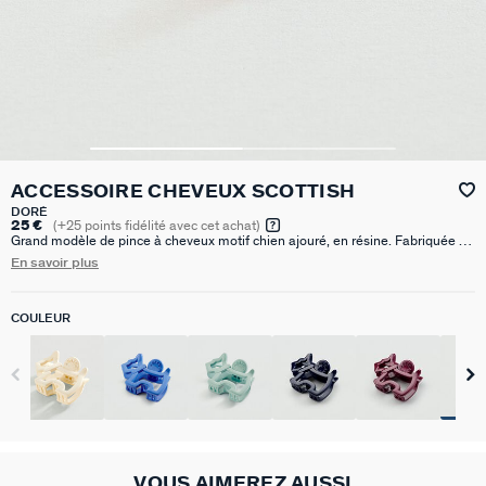
ACCESSOIRE CHEVEUX SCOTTISH
DORÉ
25 €
(
+25
points fidélité avec cet achat)
Grand modèle de pince à cheveux motif chien ajouré, en résine. Fabriquée en
France
En savoir plus
COULEUR
VOUS AIMEREZ AUSSI