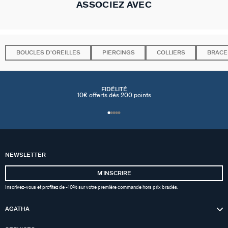
ASSOCIEZ AVEC
BOUCLES D'OREILLES
PIERCINGS
COLLIERS
BRACE
FIDÉLITÉ
10€ offerts dés 200 points
NEWSLETTER
MʼINSCRIRE
Inscrivez-vous et profitez de -10% sur votre première commande hors prix bradés.
AGATHA