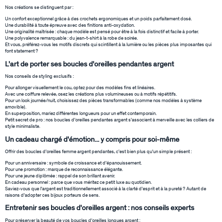
Nos créations se distinguent par :
GÉNÉRATION AGATHA
Un confort exceptionnel grâce à des crochets ergonomiques et un poids parfaitement dosé.
Une durabilité à toute épreuve avec des finitions anti-oxydation.
Une originalité maîtrisée : chaque modèle est pensé pour être à la fois distinctif et facile à porter.
SUR LA PEAU
Une polyvalence remarquable : du jean-t-shirt à la robe de soirée.
Et vous, préférez-vous les motifs discrets qui scintillent à la lumière ou les pièces plus imposantes qui
font statement ?
L'art de porter ses boucles d'oreilles pendantes argent
Nos conseils de styling exclusifs :
Pour allonger visuellement le cou, optez pour des modèles fins et linéaires.
Avec une coiffure relevée, osez les créations plus volumineuses ou à motifs répétitifs.
Pour un look journée/nuit, choisissez des pièces transformables (comme nos modèles à système
amovible).
En superposition, mariez différentes longueurs pour un effet contemporain.
Petit secret de pro : nos boucles d'oreilles pendantes argent s'associent à merveille avec les colliers de
style minimaliste.
Un cadeau chargé d'émotion... y compris pour soi-même
Offrir des boucles d'oreilles femme argent pendantes, c'est bien plus qu'un simple présent :
Pour un anniversaire : symbole de croissance et d'épanouissement.
Pour une promotion : marque de reconnaissance élégante.
Pour une jeune diplômée : rappel de son brillant avenir.
En cadeau personnel : parce que vous méritez ce petit luxe au quotidien.
Saviez-vous que l'argent est traditionnellement associé à la clarté d'esprit et à la pureté ? Autant de
raisons d'adopter ces bijoux porteurs de sens.
Entretenir ses boucles d'oreilles argent : nos conseils experts
Pour préserver la beauté de vos boucles d'oreilles longues argent :