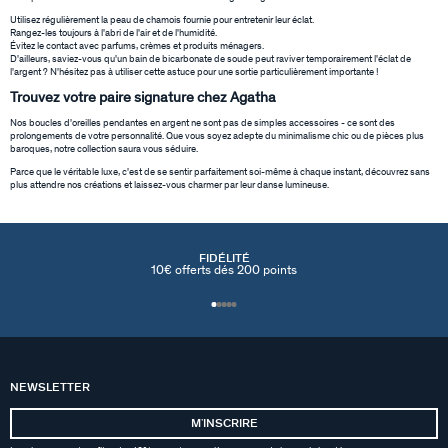
Utilisez régulièrement la peau de chamois fournie pour entretenir leur éclat.
Rangez-les toujours à l'abri de l'air et de l'humidité.
Évitez le contact avec parfums, crèmes et produits ménagers.
D'ailleurs, saviez-vous qu'un bain de bicarbonate de soude peut raviver temporairement l'éclat de
l'argent ? N'hésitez pas à utiliser cette astuce pour une sortie particulièrement importante !
Trouvez votre paire signature chez Agatha
Nos boucles d'oreilles pendantes en argent ne sont pas de simples accessoires - ce sont des
prolongements de votre personnalité. Que vous soyez adepte du minimalisme chic ou de pièces plus
baroques, notre collection saura vous séduire.
Parce que le véritable luxe, c'est de se sentir parfaitement soi-même à chaque instant, découvrez sans
plus attendre nos créations et laissez-vous charmer par leur danse lumineuse.
FIDÉLITÉ
10€ offerts dés 200 points
NEWSLETTER
MʼINSCRIRE