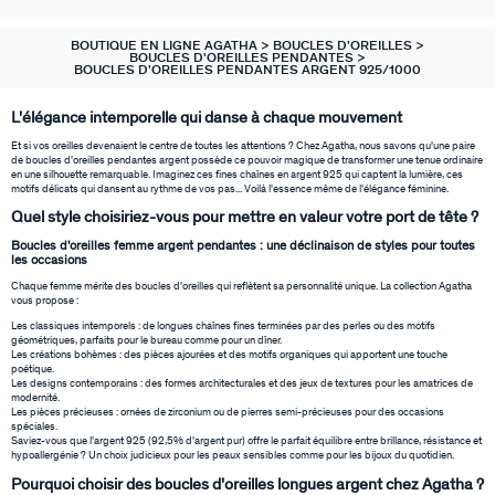
BOUCLES D'OREILLES À L'UNITÉ
SAUTOIRS
MANCHETTES
BAGUES ARGENTÉES
ZODIAQUE
PIERCING HÉLIX & TRAGUS
FOULARDS
ARGENT SIGNATURE
MY AGATHA CLUB
BOUTIQUE EN LIGNE AGATHA
BOUCLES D'OREILLES
BOUCLES D'OREILLES PENDANTES
BOUCLES D'OREILLES PENDANTES ARGENT 925/1000
BOUCLES D'OREILLES CLIPS
PENDENTIFS
BRACELETS À COMPOSER
CHEVALIÈRES
PAMPILLES CRÉOLES
PIERCINGS DORÉS
CEINTURES
MADELEINE
NOUS REJOINDRE
L'élégance intemporelle qui danse à chaque mouvement
SET DE 3
COLLIERS DORÉS
MONTRES
BOUCLES D'OREILLES COMPATIBLES
PIERCINGS ARGENTÉS
PORTE CLÉS
TALISMANS
NOUS CONTACTER
Et si vos oreilles devenaient le centre de toutes les attentions ? Chez Agatha, nous savons qu'une paire
de boucles d'oreilles pendantes argent possède ce pouvoir magique de transformer une tenue ordinaire
en une silhouette remarquable. Imaginez ces fines chaînes en argent 925 qui captent la lumière, ces
BOUCLES D'OREILLES ARGENTÉES
COLLIERS ARGENTÉS
CHAÎNES DE CHEVILLE
BRACELETS COMPATIBLES
NOS LOOKS
SACRE COEUR
FAQ
motifs délicats qui dansent au rythme de vos pas... Voilà l'essence même de l'élégance féminine.
Quel style choisiriez-vous pour mettre en valeur votre port de tête ?
BOUCLES D'OREILLES DORÉES
COLLIERS À COMPOSER
BRACELETS DORÉS
COLLIERS COMPATIBLES
ODÉON
Boucles d'oreilles femme argent pendantes : une déclinaison de styles pour toutes
les occasions
CRÉOLES À COMPOSER
BRACELETS ARGENTÉS
NOS LOOKS
CANDY
Chaque femme mérite des boucles d'oreilles qui reflètent sa personnalité unique. La collection Agatha
vous propose :
VESTIAIRES
Les classiques intemporels : de longues chaînes fines terminées par des perles ou des motifs
géométriques, parfaits pour le bureau comme pour un dîner.
Les créations bohèmes : des pièces ajourées et des motifs organiques qui apportent une touche
poétique.
SAINT HONORÉ
Les designs contemporains : des formes architecturales et des jeux de textures pour les amatrices de
modernité.
Les pièces précieuses : ornées de zirconium ou de pierres semi-précieuses pour des occasions
PALAIS ROYAL
spéciales.
Saviez-vous que l'argent 925 (92,5% d'argent pur) offre le parfait équilibre entre brillance, résistance et
hypoallergénie ? Un choix judicieux pour les peaux sensibles comme pour les bijoux du quotidien.
VICTOIRE
Pourquoi choisir des boucles d'oreilles longues argent chez Agatha ?