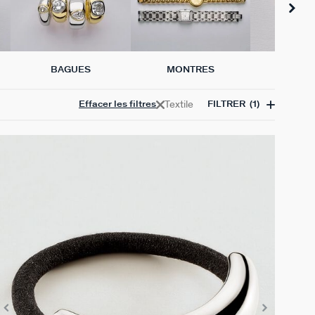
BAGUES
MONTRES
PIERC
Textile
Effacer les filtres
FILTRER
(1)