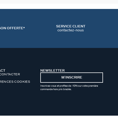
SERVICE CLIENT
SON OFFERTE*
contactez-nous
ACT
NEWSLETTER
CONTACTER
MʼINSCRIRE
RENCES COOKIES
Inscrivez-vous et profitez de -10% sur votre première
commande hors prix bradés.