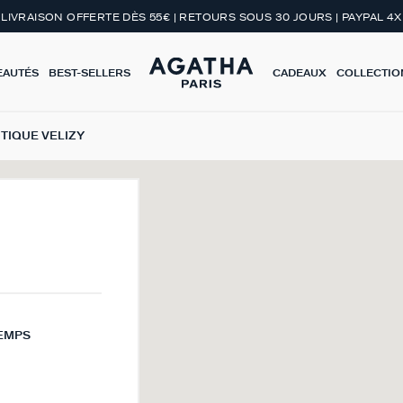
LIVRAISON OFFERTE DÈS 55€ | RETOURS SOUS 30 JOURS | PAYPAL 4X
EAUTÉS
BEST-SELLERS
CADEAUX
COLLECTIO
TIQUE VELIZY
TEMPS