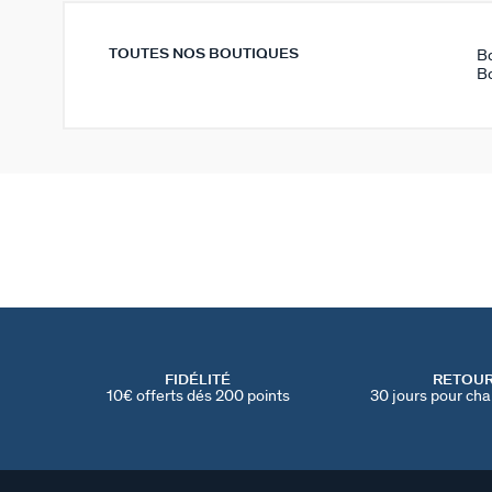
TOUTES NOS BOUTIQUES
B
B
FIDÉLITÉ
RETOU
10€ offerts dés 200 points
30 jours pour cha