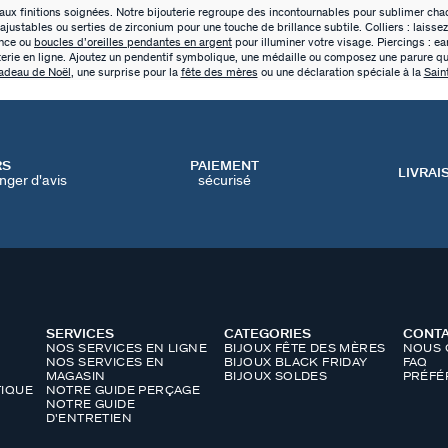
x finitions soignées. Notre bijouterie regroupe des incontournables pour sublimer chaq
 ajustables ou serties de zirconium pour une touche de brillance subtile. Colliers : laisse
ance ou
boucles d’oreilles pendantes en argent
pour illuminer votre visage. Piercings : ear
terie en ligne. Ajoutez un pendentif symbolique, une médaille ou composez une parure qui
adeau de Noël
, une surprise pour la
fête des mères
ou une déclaration spéciale à la
Sain
RS
PAIEMENT
LIVRAI
nger d'avis
sécurisé
SERVICES
CATEGORIES
CONT
NOS SERVICES EN LIGNE
BIJOUX FÊTE DES MÈRES
NOUS 
NOS SERVICES EN
BIJOUX BLACK FRIDAY
FAQ
MAGASIN
BIJOUX SOLDES
PRÉFÉ
IQUE
NOTRE GUIDE PERÇAGE
NOTRE GUIDE
D'ENTRETIEN