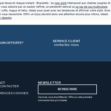
ue tenue et chaque instant : Bracelets : du
jonc doré
intemporel aux chaînes souples et
z-vous séduire par un sautoir raffiné, un pendentif délicat ou
un ras de cou multicolore
,
 cuffs, tragus et hélix, idéals pour jouer avec les tendances et affirmer votre style. Avec
 vous ressemble. Offrir un bijou devient alors une attention encore plus intime, idéale
t-Valentin
.
SERVICE CLIENT
SON OFFERTE*
contactez-nous
ACT
NEWSLETTER
CONTACTER
MʼINSCRIRE
RENCES COOKIES
Inscrivez-vous et profitez de -10% sur votre première
commande hors prix bradés.