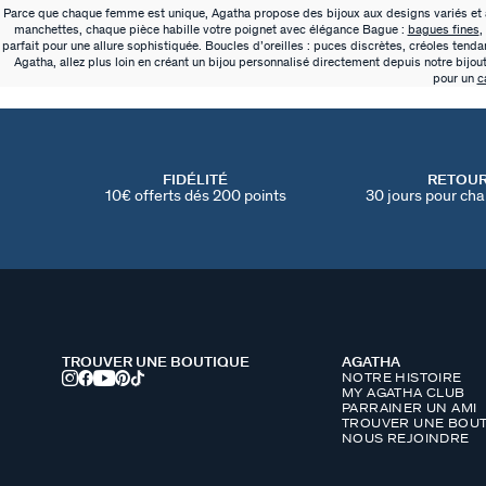
Parce que chaque femme est unique, Agatha propose des bijoux aux designs variés et au
manchettes, chaque pièce habille votre poignet avec élégance Bague :
bagues fines
,
parfait pour une allure sophistiquée. Boucles d’oreilles : puces discrètes, créoles tend
Agatha, allez plus loin en créant un bijou personnalisé directement depuis notre bijou
pour un
c
FIDÉLITÉ
RETOU
10€ offerts dés 200 points
30 jours pour cha
TROUVER UNE BOUTIQUE
AGATHA
NOTRE HISTOIRE
MY AGATHA CLUB
PARRAINER UN AMI
TROUVER UNE BOUT
NOUS REJOINDRE