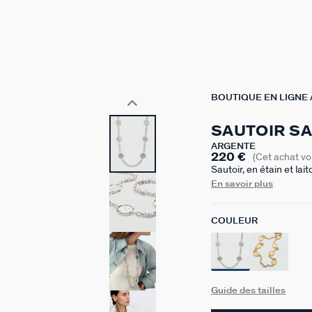
BOUTIQUE EN LIGNE
SAUTOIR S
ARGENTÉ
220 €
(Cet achat v
Sautoir, en étain et la
côté et le cycle lunaire
En savoir plus
dans nos ateliers paris
minutieusement dessiné
COULEUR
puis assemblée manuell
optimales. Un bijou uni
Les médailles font 25
Guide des tailles