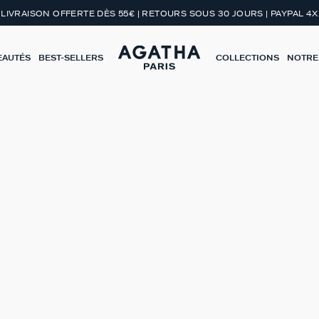
LIVRAISON OFFERTE DÈS 55€ | RETOURS SOUS 30 JOURS | PAYPAL 4X
EAUTÉS
BEST-SELLERS
COLLECTIONS
NOTRE