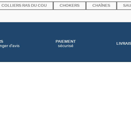
COLLIERS RAS DU COU
CHOKERS
CHAÎNES
SAU
RS
PAIEMENT
LIVRAI
nger d'avis
sécurisé
SERVICES
CATEGORIES
CONT
NOS SERVICES EN LIGNE
BIJOUX FÊTE DES MÈRES
NOUS 
NOS SERVICES EN
BIJOUX BLACK FRIDAY
FAQ
MAGASIN
BIJOUX SOLDES
PRÉFÉ
IQUE
NOTRE GUIDE PERÇAGE
NOTRE GUIDE
D'ENTRETIEN