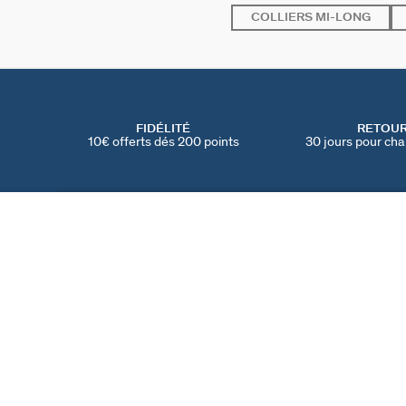
COLLIERS MI-LONG
FIDÉLITÉ
RETOU
10€ offerts dés 200 points
30 jours pour cha
SAUTOIR SAINT HONORE
Argenté
220 €
TROUVER UNE BOUTIQUE
AGATHA
NOTRE HISTOIRE
MY AGATHA CLUB
PARRAINER UN AMI
TROUVER UNE BOUT
NOUS REJOINDRE