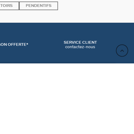
TOIRS
PENDENTIFS
SERVICE CLIENT
SON OFFERTE*
contactez-nous
AJOUTER AU PANIER
ACT
NEWSLETTER
CONTACTER
MʼINSCRIRE
RENCES COOKIES
Inscrivez-vous et profitez de -10% sur votre première
commande hors prix bradés.