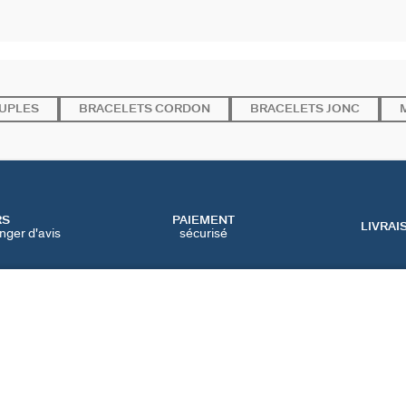
UPLES
BRACELETS CORDON
BRACELETS JONC
RS
PAIEMENT
LIVRAI
nger d'avis
sécurisé
SERVICES
CATEGORIES
CONT
NOS SERVICES EN LIGNE
BIJOUX FÊTE DES MÈRES
NOUS 
NOS SERVICES EN
BIJOUX BLACK FRIDAY
FAQ