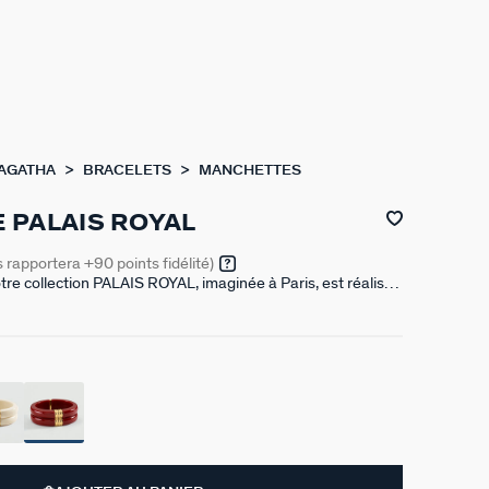
 AGATHA
BRACELETS
MANCHETTES
 PALAIS ROYAL
s rapportera
+90
points fidélité)
re collection PALAIS ROYAL, imaginée à Paris, est réalisée
0/1000e – 18 carats et acétate. Elle est articulée afin de
acilement. Cette manchette existe en 3 coloris : Ivoire,
e, Bleu.