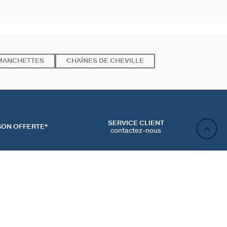
MANCHETTES
CHAÎNES DE CHEVILLE
SERVICE CLIENT
SON OFFERTE*
contactez-nous
AJOUTER AU PANIER
ACT
NEWSLETTER
CONTACTER
MʼINSCRIRE