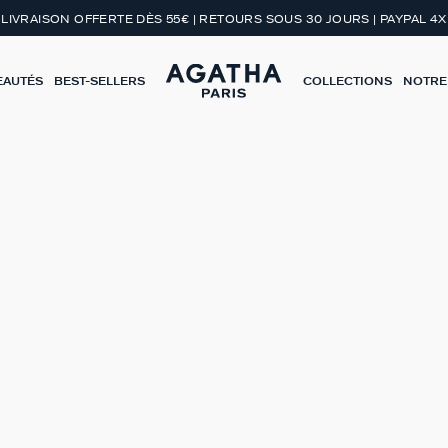
LIVRAISON OFFERTE DÈS 55€ | RETOURS SOUS 30 JOURS | PAYPAL 4X
EAUTÉS
BEST-SELLERS
COLLECTIONS
NOTRE