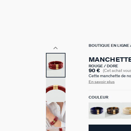
BOUTIQUE EN LIGNE
MANCHETTE
ROUGE / DORÉ
90 €
(Cet achat vou
Cette manchette de not
en laiton doré à l’or 75
En savoir plus
pouvoir l’enfiler plus f
Bordeaux, Ecaille, Roug
COULEUR