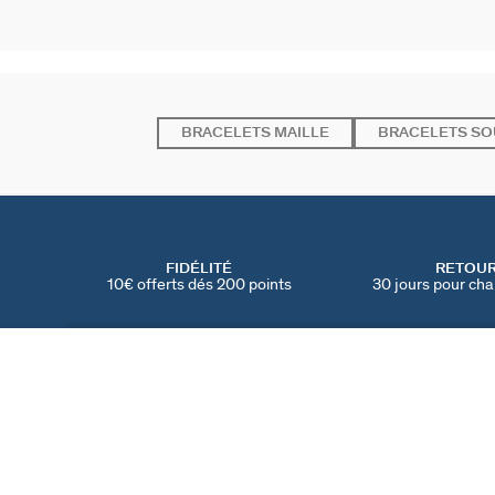
BRACELETS MAILLE
BRACELETS SO
FIDÉLITÉ
RETOU
10€ offerts dés 200 points
30 jours pour cha
MANCHETTE PALAIS ROYAL
Rouge / Doré
90 €
TROUVER UNE BOUTIQUE
AGATHA
NOTRE HISTOIRE
MY AGATHA CLUB