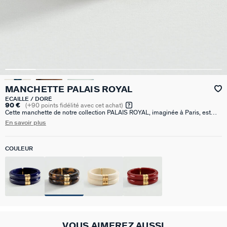
MANCHETTE PALAIS ROYAL
ECAILLE / DORÉ
90 €
(
+90
points fidélité avec cet achat)
Cette manchette de notre collection PALAIS ROYAL, imaginée à Paris, est
réalisée en laiton doré à l’or 750/1000e – 18 carats et acétate. Elle est
En savoir plus
articulée afin de pouvoir l’enfiler plus facilement. Cette manchette existe en 3
coloris : Ivoire, Bordeaux, Ecaille, Rouge, Bleu.
COULEUR
VOUS AIMEREZ AUSSI