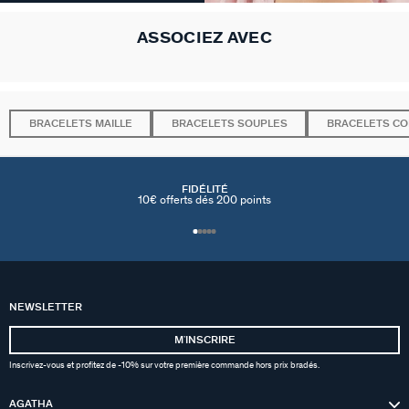
ASSOCIEZ AVEC
BRACELETS MAILLE
BRACELETS SOUPLES
BRACELETS C
FIDÉLITÉ
10€ offerts dés 200 points
NEWSLETTER
MʼINSCRIRE
Inscrivez-vous et profitez de -10% sur votre première commande hors prix bradés.
AGATHA