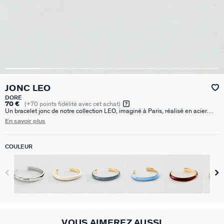
JONC LEO
DORÉ
70 €
(
+70
points fidélité avec cet achat)
Un bracelet jonc de notre collection LEO, imaginé à Paris, réalisé en acier
inoxydable.
En savoir plus
COULEUR
VOUS AIMEREZ AUSSI