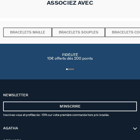
ASSOCIEZ AVEC
BRACELETS MAILLE
BRACELETS SOUPLES
BRACELETS C
FIDÉLITÉ
10€ offerts dés 200 points
NEWSLETTER
MʼINSCRIRE
Inscrivez-vous et profitez de -10% sur votre première commande hors prix bradés.
AGATHA