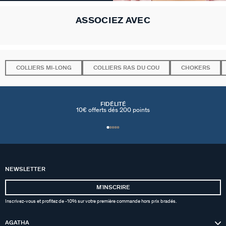
ASSOCIEZ AVEC
COLLIERS MI-LONG
COLLIERS RAS DU COU
CHOKERS
FIDÉLITÉ
10€ offerts dés 200 points
NEWSLETTER
MʼINSCRIRE
Inscrivez-vous et profitez de -10% sur votre première commande hors prix bradés.
AGATHA