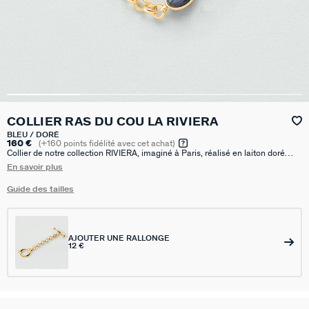
COLLIER RAS DU COU LA RIVIERA
BLEU / DORÉ
160 €
(
+160
points fidélité avec cet achat)
Collier de notre collection RIVIERA, imaginé à Paris, réalisé en laiton doré
750/1000e - 18 carats et orné de kyanite, labradorite et oeil d'aigle. Cette
En savoir plus
collection iconique met en valeur les pierres naturelles.
Guide des tailles
AJOUTER UNE RALLONGE
12 €