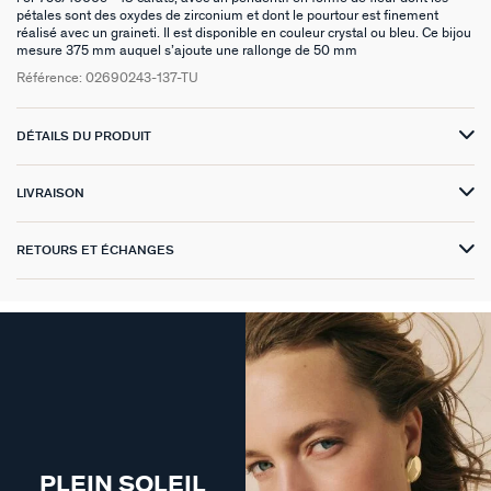
pétales sont des oxydes de zirconium et dont le pourtour est finement
réalisé avec un graineti. Il est disponible en couleur crystal ou bleu. Ce bijou
VICTOIRE
mesure 375 mm auquel s’ajoute une rallonge de 50 mm
Référence:
02690243-137-TU
GÉNÉRATION AGATHA
SUR LA PEAU
DÉTAILS DU PRODUIT
LIVRAISON
RETOURS ET ÉCHANGES
PLEIN SOLEIL