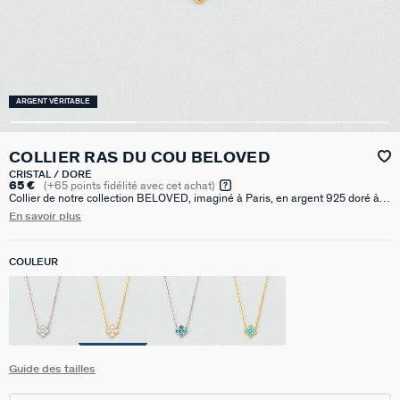
ARGENT VÉRITABLE
COLLIER RAS DU COU BELOVED
CRISTAL / DORÉ
65 €
(
+65
points fidélité avec cet achat)
Collier de notre collection BELOVED, imaginé à Paris, en argent 925 doré à
l'or 750/1000e - 18 carats, avec un pendentif en forme de fleur dont les
En savoir plus
pétales sont des oxydes de zirconium et dont le pourtour est finement réalisé
avec un graineti. Il est disponible en couleur crystal ou bleu. Ce bijou mesure
375 mm auquel s’ajoute une rallonge de 50 mm
COULEUR
Guide des tailles