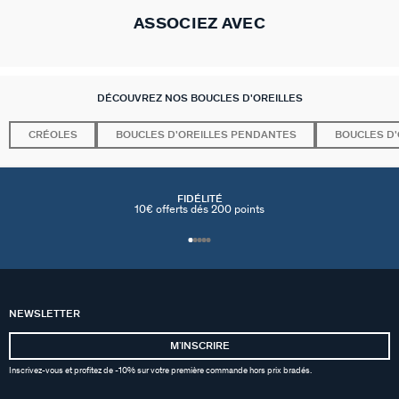
ASSOCIEZ AVEC
DÉCOUVREZ NOS BOUCLES D'OREILLES
CRÉOLES
BOUCLES D'OREILLES PENDANTES
BOUCLES D'
FIDÉLITÉ
10€ offerts dés 200 points
NEWSLETTER
MʼINSCRIRE
Inscrivez-vous et profitez de -10% sur votre première commande hors prix bradés.