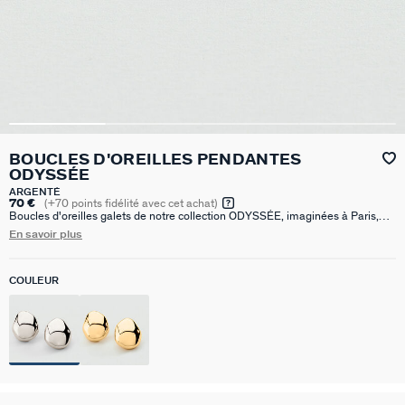
BOUCLES D'OREILLES PENDANTES
ODYSSÉE
ARGENTÉ
70 €
(
+70
points fidélité avec cet achat)
Boucles d'oreilles galets de notre collection ODYSSÉE, imaginées à Paris,
réalisées en laiton argenté rhodié.
En savoir plus
COULEUR