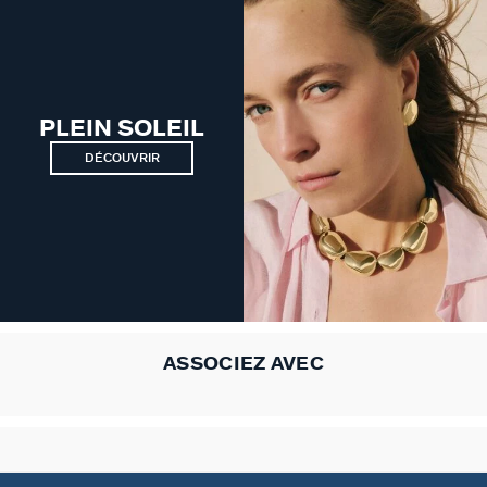
VICTOIRE
GÉNÉRATION AGATHA
PLEIN SOLEIL
SUR LA PEAU
DÉCOUVRIR
ASSOCIEZ AVEC