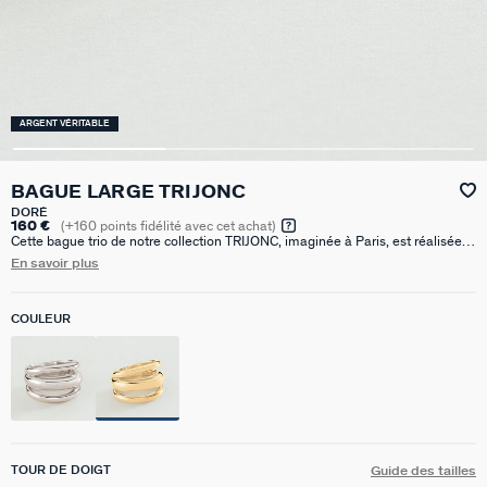
ARGENT VÉRITABLE
BAGUE LARGE TRIJONC
DORÉ
160 €
(
+160
points fidélité avec cet achat)
Cette bague trio de notre collection TRIJONC, imaginée à Paris, est réalisée
en argent 925 doré. Avec de jolies courbes, elle permet un porté discret et
En savoir plus
élégant.
COULEUR
TOUR DE DOIGT
Guide des tailles