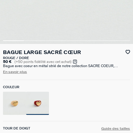
BAGUE LARGE SACRÉ CŒUR
ROUGE / DORÉ
50 €
(
+50
points fidélité avec cet achat)
Bague avec coeur en métal strié de notre collection SACRE COEUR,
imaginée à Paris, réalisée en laiton doré à l'or 750/1000e - 18 carats et
En savoir plus
résine. Elle est disponible en couleur ivoire ou rouge. L’aspect marbré
implique de possibles variations de couleur d’un modèle à l'autre.
COULEUR
TOUR DE DOIGT
Guide des tailles