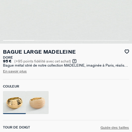
BAGUE LARGE MADELEINE
DORÉ
95 €
(
+95
points fidélité avec cet achat)
Bague métal strié de notre collection MADELEINE, imaginée à Paris, réalisée
en laiton doré à l'or 750/1000e - 18 carats. Cette collection intemporelle met
En savoir plus
en avant de beaux volumes et des finitions striées en résine.
COULEUR
TOUR DE DOIGT
Guide des tailles