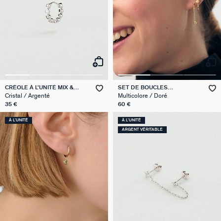
CRÉOLE À L'UNITÉ MIX &
SET DE BOUCLES
MATCH
D'OREILLES MIX & MATCH
Cristal / Argenté
Multicolore / Doré
35 €
60 €
À L'UNITÉ
À L'UNITÉ
ARGENT VÉRITABLE