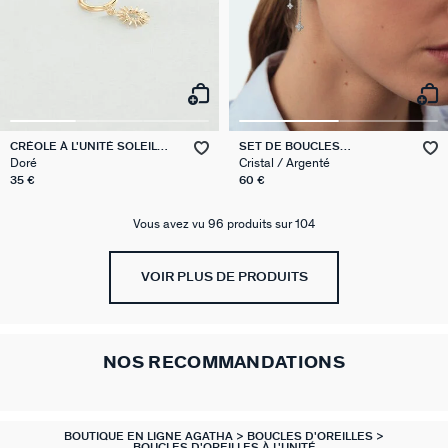
CRÉOLE À L'UNITÉ SOLEIL
SET DE BOUCLES
MIX & MATCH
D'OREILLES BELOVED MIX &
Doré
Cristal / Argenté
MATCH
35 €
60 €
Vous avez vu 96 produits sur 104
VOIR PLUS DE PRODUITS
NOS RECOMMANDATIONS
BOUTIQUE EN LIGNE AGATHA
BOUCLES D'OREILLES
BOUCLES D'OREILLES À L'UNITÉ