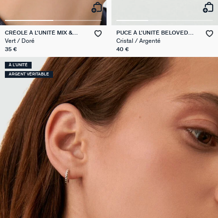
CRÉOLE À L'UNITÉ MIX &
PUCE À L'UNITÉ BELOVED
MATCH
MIX & MATCH
Vert / Doré
Cristal / Argenté
35 €
40 €
À L'UNITÉ
ARGENT VÉRITABLE