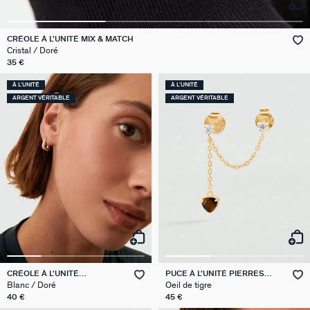
GÉNÉRATION AGATHA
CRÉOLE À L'UNITÉ MIX & MATCH
SUR LA PEAU
Cristal / Doré
35 €
À L'UNITÉ
À L'UNITÉ
ARGENT VÉRITABLE
ARGENT VÉRITABLE
CRÉOLE À L'UNITÉ
PUCE À L'UNITÉ PIERRES
EAR2SUZETTE
NATURELLES MIX & MATCH
Blanc / Doré
Oeil de tigre
40 €
45 €