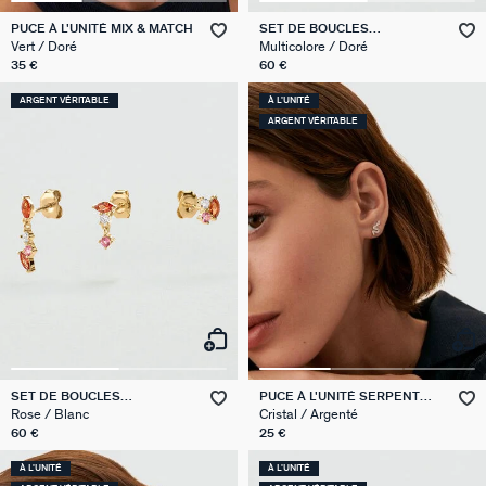
PUCE À L'UNITÉ MIX & MATCH
SET DE BOUCLES
D'OREILLES BELOVED MIX &
Vert / Doré
Multicolore / Doré
MATCH
35 €
60 €
ARGENT VÉRITABLE
À L'UNITÉ
ARGENT VÉRITABLE
SET DE BOUCLES
PUCE À L'UNITÉ SERPENT
D'OREILLES MIX & MATCH
MIX & MATCH
Rose / Blanc
Cristal / Argenté
60 €
25 €
À L'UNITÉ
À L'UNITÉ