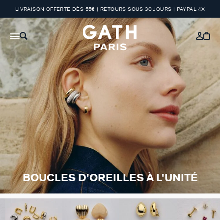
LIVRAISON OFFERTE DÈS 55€ | RETOURS SOUS 30 JOURS | PAYPAL 4X
BOUCLES D'OREILLES À L'UNITÉ