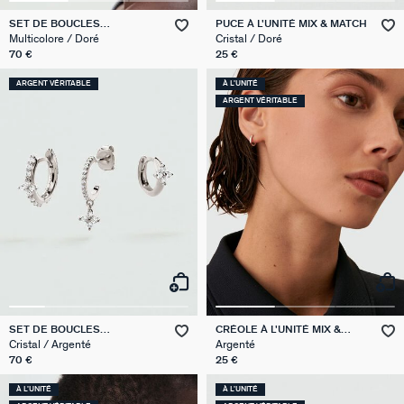
SET DE BOUCLES
PUCE À L'UNITÉ MIX & MATCH
D'OREILLES BELOVED MIX &
Multicolore / Doré
Cristal / Doré
MATCH
70 €
25 €
ARGENT VÉRITABLE
À L'UNITÉ
ARGENT VÉRITABLE
SET DE BOUCLES
CRÉOLE À L'UNITÉ MIX &
D'OREILLES BELOVED MIX &
MATCH
Cristal / Argenté
Argenté
MATCH
70 €
25 €
À L'UNITÉ
À L'UNITÉ