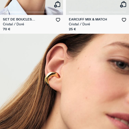
SET DE BOUCLES
EARCUFF MIX & MATCH
D'OREILLES BELOVED MIX &
Cristal / Doré
Cristal / Doré
MATCH
70 €
25 €