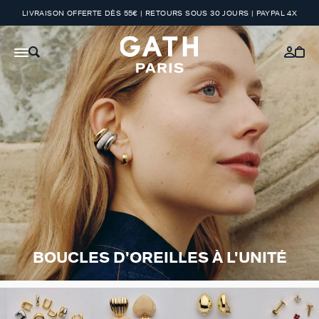
LIVRAISON OFFERTE DÈS 55€ | RETOURS SOUS 30 JOURS | PAYPAL 4X
BOUCLES D'OREILLES À L'UNITÉ