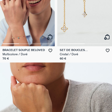
BRACELET SOUPLE BELOVED
SET DE BOUCLES
D'OREILLES BELOVED MIX &
Multicolore / Doré
Cristal / Doré
MATCH
70 €
60 €