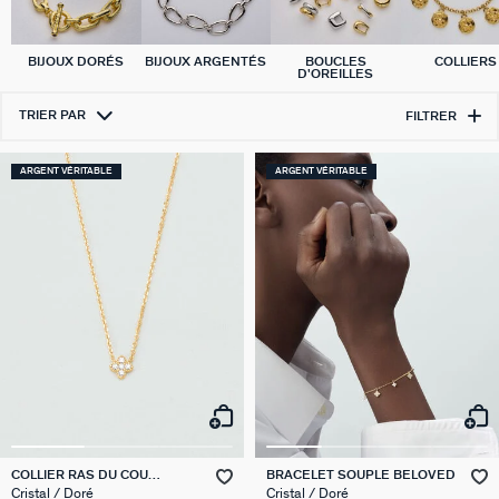
BIJOUX DORÉS
BIJOUX ARGENTÉS
BOUCLES
COLLIERS
D'OREILLES
TRIER PAR
FILTRER
ARGENT VÉRITABLE
ARGENT VÉRITABLE
COLLIER RAS DU COU
BRACELET SOUPLE BELOVED
BELOVED
Cristal / Doré
Cristal / Doré