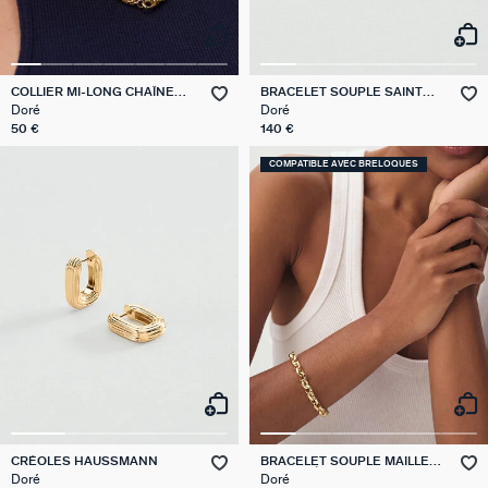
COLLIER MI-LONG CHAÎNE
BRACELET SOUPLE SAINT
CORDE
HONORE
Doré
Doré
50 €
140 €
COMPATIBLE AVEC BRELOQUES
CRÉOLES HAUSSMANN
BRACELET SOUPLE MAILLE
MARTELÉE
Doré
Doré