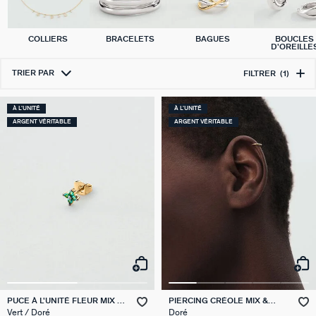
COLLIERS
BRACELETS
BAGUES
BOUCLES
D'OREILLE
TRIER PAR
FILTRER
(1)
À L'UNITÉ
À L'UNITÉ
ARGENT VÉRITABLE
ARGENT VÉRITABLE
PUCE À L'UNITÉ FLEUR MIX &
PIERCING CRÉOLE MIX &
MATCH
MATCH
Vert / Doré
Doré